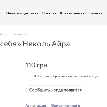
ас
Оплата и доставка
Возврат
Контактная информация
убличная оферта
Политика конфиденциальности
 Айра
Зажги себя
 себя» Николь Айра
110 грн
Войти
для отображения накопительной скидки
%
Сообщить, когда появится
Аннотация
Описание книги