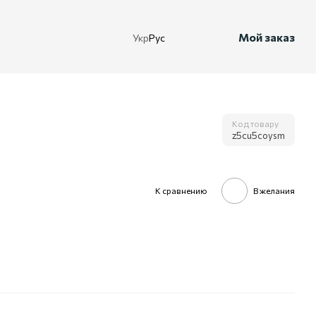
Мой заказ
Укр
Рус
Код товару
z5cu5coysm
К сравнению
В желания