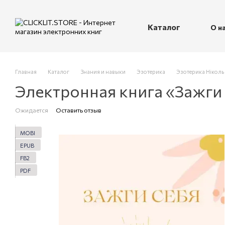
Перейти к основному контенту
Каталог
О н
П
Главная
Каталог
Знания и навыки
Эзотерика
Эзотерика Ніколь
Электронная книга «Зажги
Ожидается
Оставить отзыв
MOBI
EPUB
FB2
PDF