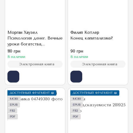
Морган Хаузел
Филип Котлер
Психология денег. Вечные
Конец капитализма?
уроки богатства,
жадности и счастья
110 грн
90 грн
В наличии
В наличии
Электронная книга
Электронная книга
ДОСТУПНЫЙ ФРАГМЕНТ 📖
ДОСТУПНЫЙ ФРАГМЕНТ 📖
MOBI
MOBI
EPUB
EPUB
FB2
FB2
PDF
PDF