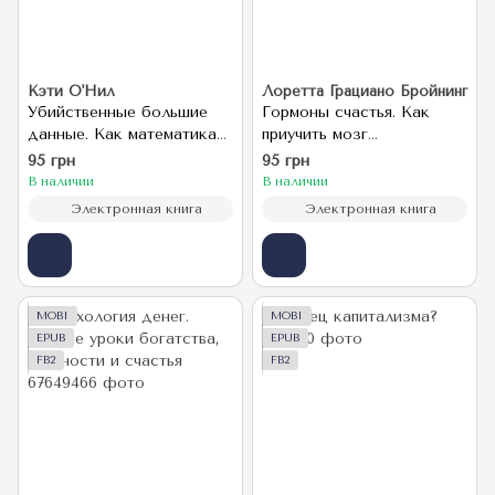
Кэти О'Нил
Лоретта Грациано Бройнинг
Убийственные большие
Гормоны счастья. Как
данные. Как математика
приучить мозг
превратилась в оружие
вырабатывать серотонин,
95 грн
95 грн
массового поражения
дофамин, эндорфин и
В наличии
В наличии
окситоцин
Электронная книга
Электронная книга
MOBI
MOBI
EPUB
EPUB
FB2
FB2