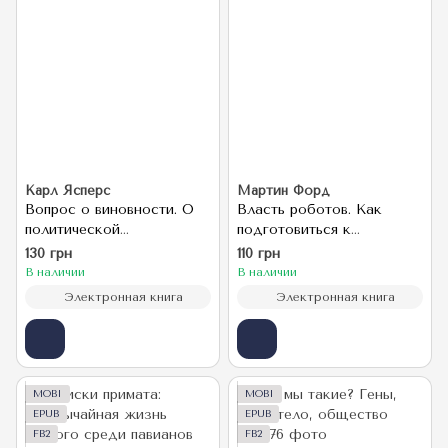
Карл Ясперс
Мартин Форд
Вопрос о виновности. О
Власть роботов. Как
политической
подготовиться к
ответственности Германии
неизбежному
130 грн
110 грн
В наличии
В наличии
Электронная книга
Электронная книга
MOBI
MOBI
EPUB
EPUB
FB2
FB2