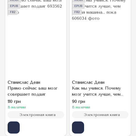
MOBI
MOBI
EPUB
EPUB
FB2
FB2
Станислас Деан
Станислас Деан
Прямо сейчас ваш мозг
Как мы учимся. Почему
совершает подвиг
мозг учится лучше, чем
любая машина… пока
110 грн
90 грн
В наличии
В наличии
Электронная книга
Электронная книга