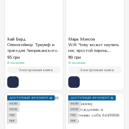
Кай Берд
Марк Мэнсон
Оппенгеймер. Триумф и
Will. Чему может научить
трагедия Американского
нас простой парень,
Прометея
ставший самым
95 грн
110 грн
высокооплачиваемым
В наличии
В наличии
актером Голливуда
Электронная книга
Электронная книга
ДОСТУПНЫЙ ФРАГМЕНТ 📖
ДОСТУПНЫЙ ФРАГМЕНТ 📖
MOBI
MOBI
EPUB
EPUB
FB2
FB2
PDF
PDF