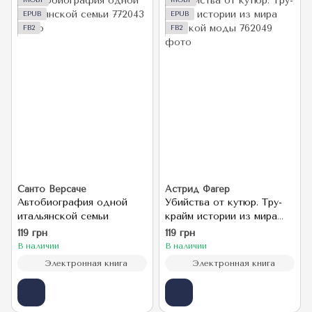
MOBI
MOBI
EPUB
EPUB
FB2
FB2
Санто Версаче
Астрид Фагер
Автобиография одной
Убийства от кутюр. Тру-
итальянской семьи
крайм истории из мира
высокой моды
119 грн
119 грн
В наличии
В наличии
Электронная книга
Электронная книга