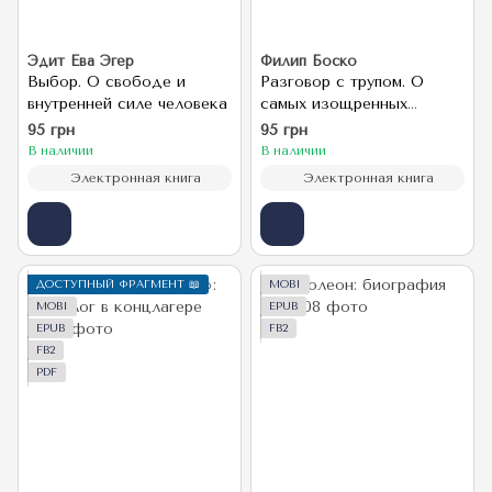
Эдит Ева Эгер
Филип Боско
Выбор. О свободе и
Разговор с трупом. О
внутренней силе человека
самых изощренных
убийствах,
95 грн
95 грн
замаскированных под
В наличии
В наличии
несчастные случаи
Электронная книга
Электронная книга
ДОСТУПНЫЙ ФРАГМЕНТ 📖
MOBI
MOBI
EPUB
EPUB
FB2
FB2
PDF