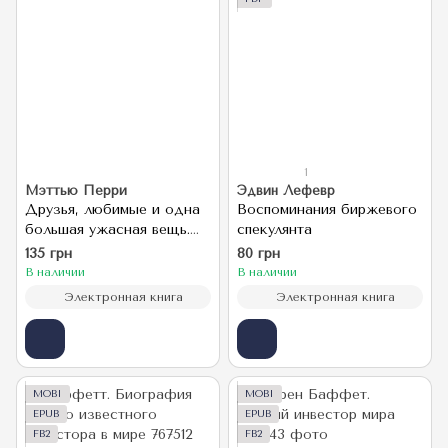
1
Мэттью Перри
Эдвин Лефевр
Друзья, любимые и одна
Воспоминания биржевого
большая ужасная вещь.
спекулянта
Автобиография
135 грн
80 грн
В наличии
В наличии
Электронная книга
Электронная книга
MOBI
MOBI
EPUB
EPUB
FB2
FB2