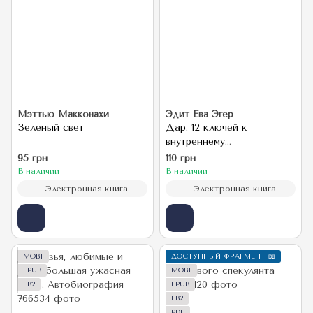
Мэттью Макконахи
Эдит Ева Эгер
Зеленый свет
Дар. 12 ключей к
внутреннему
освобождению и
95 грн
110 грн
обретению себя
В наличии
В наличии
Электронная книга
Электронная книга
MOBI
ДОСТУПНЫЙ ФРАГМЕНТ 📖
EPUB
MOBI
FB2
EPUB
FB2
PDF