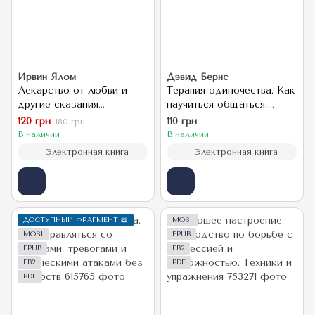
Ирвин Ялом
Дэвид Бернс
Лекарство от любви и
Терапия одиночества. Как
другие сказания
научиться общаться,
психотерапевта
дружить и любить
120 грн
110 грн
180 грн
В наличии
В наличии
Электронная книга
Электронная книга
ДОСТУПНЫЙ ФРАГМЕНТ 📖
MOBI
MOBI
EPUB
EPUB
FB2
FB2
PDF
PDF