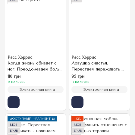
Расс Хэррис
Расс Хэррис
Когда жизнь сбивает с
Ловушка счастья.
ног. Преодолеваем боль и
Перестаем переживать –
справляемся с кризисами
начинаем жить
110 грн
95 грн
с помощью терапии
В наличии
В наличии
Электронная книга
Электронная книга
ДОСТУПНЫЙ ФРАГМЕНТ 📖
−42%
MOBI
MOBI
EPUB
EPUB