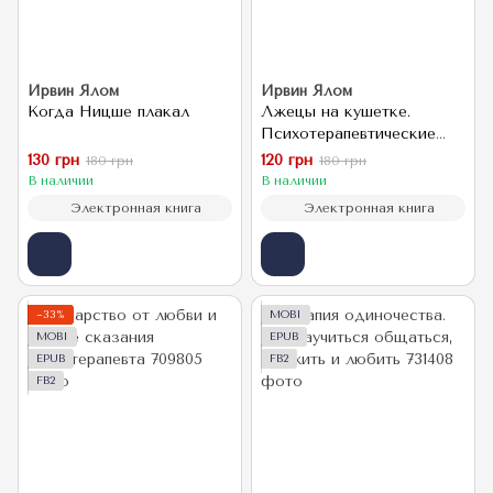
Ирвин Ялом
Ирвин Ялом
Когда Ницше плакал
Лжецы на кушетке.
Психотерапевтические
сказания
130 грн
120 грн
180 грн
180 грн
В наличии
В наличии
Электронная книга
Электронная книга
−33%
MOBI
MOBI
EPUB
EPUB
FB2
FB2