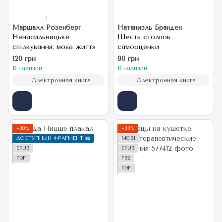
1
Маршалл Розенберг
Натаниэль Бранден
Ненасильницьке
Шесть столпов
спілкування: мова життя
самооценки
120 грн
90 грн
В наличии
В наличии
Электронная книга
Электронная книга
−28%
−33%
ДОСТУПНЫЙ ФРАГМЕНТ 📖
MOBI
EPUB
EPUB
PDF
FB2
PDF