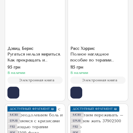
Дэвид Бернс
Расс Хэррис
Ругаться нельзя мириться.
Полное наглядное
Как прекращать и
пособие по терапии
предотвращать
принятия и
95 грн
115 грн
конфликты
ответственности
В наличии
В наличии
Электронная книга
Электронная книга
ДОСТУПНЫЙ ФРАГМЕНТ 📖
ДОСТУПНЫЙ ФРАГМЕНТ 📖
MOBI
MOBI
EPUB
EPUB
FB2
FB2
PDF
PDF