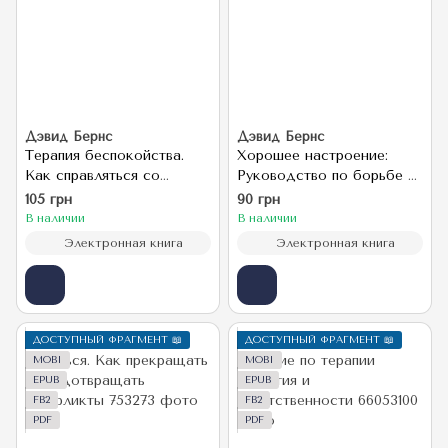
Дэвид Бернс
Дэвид Бернс
Терапия беспокойства.
Хорошее настроение:
Как справляться со
Руководство по борьбе с
страхами, тревогами и
депрессией и
105 грн
90 грн
паническими атаками без
тревожностью. Техники и
В наличии
В наличии
лекарств
упражнения
Электронная книга
Электронная книга
ДОСТУПНЫЙ ФРАГМЕНТ 📖
ДОСТУПНЫЙ ФРАГМЕНТ 📖
MOBI
MOBI
EPUB
EPUB
FB2
FB2
PDF
PDF