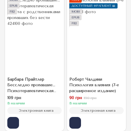
MOBI
−53%
EPUB
ДОСТУПНЫЙ ФРАГМЕНТ 📖
FB2
MOBI
EPUB
FB2
Барбара Прайтлер
Роберт Чалдини
Бесследно пропавшие…
Психология влияния (7-е
Психотерапевтическая
расширенное издание)
работа с родственниками
109 грн
90 грн
190 грн
пропавших без вести
В наличии
В наличии
Электронная книга
Электронная книга