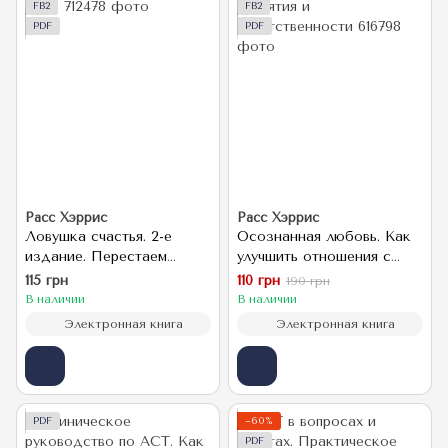
FB2
FB2
PDF
PDF
Расс Хэррис
Расс Хэррис
Ловушка счастья. 2-е
Осознанная любовь. Как
издание. Перестаем
улучшить отношения с
переживать - начинаем
помощью терапии
115 грн
110 грн
190 грн
жить
принятия и
В наличии
В наличии
ответственности
Электронная книга
Электронная книга
PDF
−60%
PDF