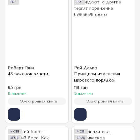
PDF
PDF
Роберт Грин
Рей Далио
48 законов власти
Принципы изменения
мирового порядка.
Почему одни нации
95 грн
119 грн
побеждают, а другие
В наличии
В наличии
терпят поражение
Электронная книга
Электронная книга
MOBI
MOBI
EPUB
EPUB