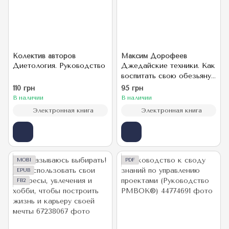
Колектив авторов
Максим Дорофеев
Диетология. Руководство
Джедайские техники. Как
воспитать свою обезьяну,
опустошить инбокс и
110 грн
95 грн
сберечь мыслетопливо
В наличии
В наличии
Электронная книга
Электронная книга
MOBI
PDF
EPUB
FB2