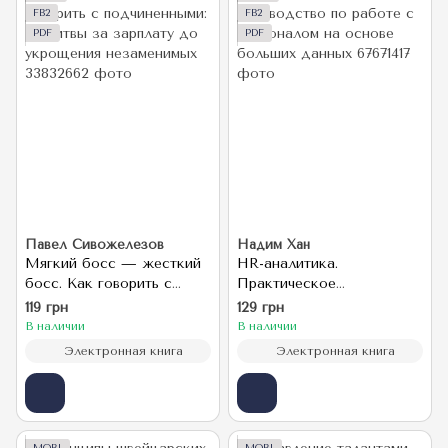
FB2
FB2
PDF
PDF
Павел Сивожелезов
Надим Хан
Мягкий босс — жесткий
HR-аналитика.
босс. Как говорить с
Практическое
подчиненными: от битвы
руководство по работе с
119 грн
129 грн
за зарплату до
персоналом на основе
В наличии
В наличии
укрощения незаменимых
больших данных
Электронная книга
Электронная книга