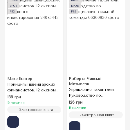
MOBI
MOBI
EPUB
EPUB
FB2
FB2
Макс Гюнтер
Роберта Чинські
Принципы швейцарских
Метьюсон
Управление талантами.
финансистов. 12 аксиом
Руководство по
успешного
139 грн
выращиванию сильной
инвестирования
126 грн
В наличии
команды
В наличии
Электронная книга
Электронная книга