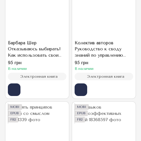
Барбара Шер
Колектив авторов
Отказываюсь выбирать!
Руководство к своду
Как использовать свои
знаний по управлению
интересы, увлечения и
проектами (Руководство
95 грн
95 грн
хобби, чтобы построить
PMBOK®)
В наличии
В наличии
жизнь и карьеру своей
Электронная книга
Электронная книга
мечты
MOBI
MOBI
EPUB
EPUB
FB2
FB2