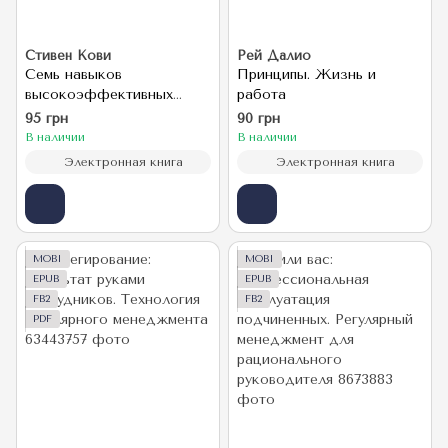
Стивен Кови
Рей Далио
Семь навыков
Принципы. Жизнь и
высокоэффективных
работа
людей
95 грн
90 грн
В наличии
В наличии
Электронная книга
Электронная книга
MOBI
MOBI
EPUB
EPUB
FB2
FB2
PDF