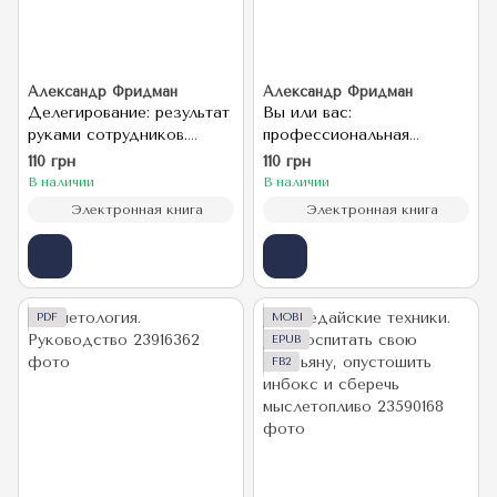
Александр Фридман
Александр Фридман
Делегирование: результат
Вы или вас:
руками сотрудников.
профессиональная
Технология регулярного
эксплуатация
110 грн
110 грн
менеджмента
подчиненных. Регулярный
В наличии
В наличии
менеджмент для
Электронная книга
Электронная книга
рационального
руководителя
PDF
MOBI
EPUB
FB2