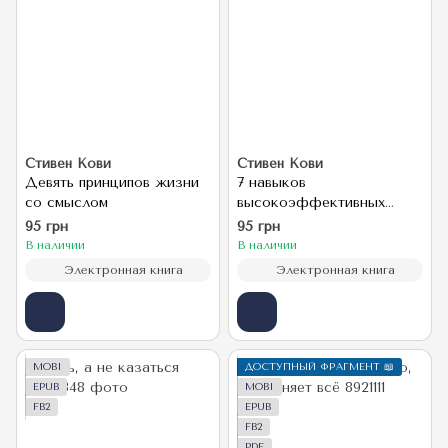
Стивен Кови
Стивен Кови
Девять принципов жизни
7 навыков
со смыслом
высокоэффективных
семей
95 грн
95 грн
В наличии
В наличии
Электронная книга
Электронная книга
MOBI
ДОСТУПНЫЙ ФРАГМЕНТ 📖
EPUB
MOBI
FB2
EPUB
FB2
PDF