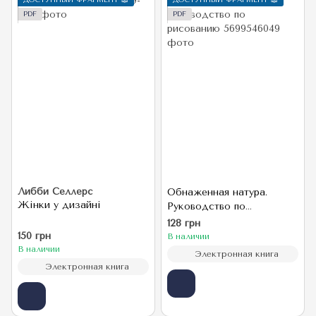
ДОСТУПНЫЙ ФРАГМЕНТ 📖
ДОСТУПНЫЙ ФРАГМЕНТ 📖
PDF
PDF
Либби Селлерс
Обнаженная натура.
Жінки у дизайні
Руководство по
рисованию
128 грн
150 грн
В наличии
В наличии
Электронная книга
Электронная книга