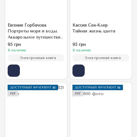
Евгения Горбачова
Кассия Сен-Клер
Портреты моря и воды.
Тайная жизнь цвета
Акварельное путешествие
с Евгенией Горбачевой
95 грн
95 грн
В наличии
В наличии
Электронная книга
Электронная книга
ДОСТУПНЫЙ ФРАГМЕНТ 📖
ДОСТУПНЫЙ ФРАГМЕНТ 📖
PDF
PDF