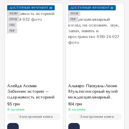
ДОСТУПНЫЙ ФРАГМЕНТ 📖
ДОСТУПНЫЙ ФРАГМЕНТ 📖
MOBI
EPUB
EPUB
PDF
FB2
PDF
Алейда Ассман
Альваро Паскуаль-Леоне
Забвение истории –
Мультисенсорный музей:
одержимость историей
междисциплинарный
взгляд на осязание, звук,
95 грн
104 грн
запах, память и
В наличии
В наличии
пространство
Электронная книга
Электронная книга