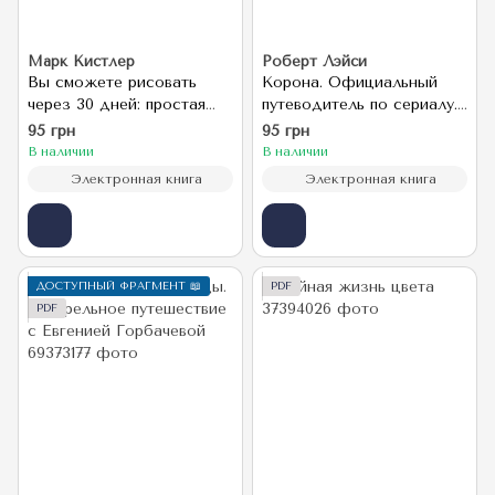
Марк Кистлер
Роберт Лэйси
Вы сможете рисовать
Корона. Официальный
через 30 дней: простая
путеводитель по сериалу.
пошаговая система,
Елизавета II и Уинстон
95 грн
95 грн
проверенная практикой
Черчилль. Становление
В наличии
В наличии
юной королевы
Электронная книга
Электронная книга
ДОСТУПНЫЙ ФРАГМЕНТ 📖
PDF
PDF