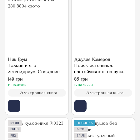
Ник Грум
Джулия Кэмерон
Толкин и его
Поиск источника:
легендариум. Создание
настойчивость на пути
языков, мифический эпос,
художника
149 грн
85 грн
бесконечное Средиземье
В наличии
В наличии
и Кольцо Всевластья
Электронная книга
Электронная книга
MOBI
НОВИНКА
EPUB
MOBI
FB2
EPUB