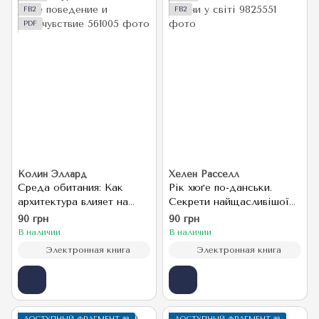
FB2
FB2
PDF
Колин Эллард
Хелен Расселл
Среда обитания: Как
Рік хюґе по-данськи.
архитектура влияет на
Секрети найщасливішої
наше поведение и
країни у світі
90 грн
90 грн
самочувствие
В наличии
В наличии
Электронная книга
Электронная книга