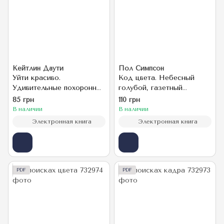
Кейтлин Даути
Пол Симпсон
Уйти красиво.
Код цвета. Небесный
Удивительные похоронные
голубой, газетный
обряды разных стран
желтый, королевский
85 грн
110 грн
фиолетовый и другие
В наличии
В наличии
оттенки в культурной
Электронная книга
Электронная книга
истории цвета
PDF
PDF