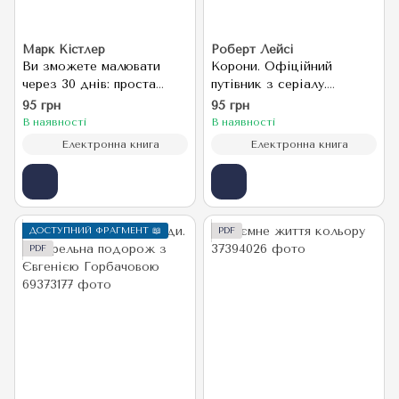
Марк Кістлер
Роберт Лейсі
Ви зможете малювати
Корони. Офіційний
через 30 днів: проста
путівник з серіалу.
покрокова система,
Єлизавета II та Уїнстон
95 грн
95 грн
перевірена практикою
Черчілль. Становлення
В наявності
В наявності
юної королеви
Електронна книга
Електронна книга
ДОСТУПНИЙ ФРАГМЕНТ 📖
PDF
PDF