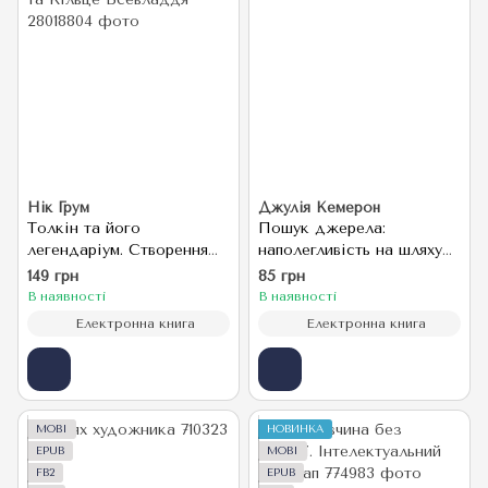
Нік Грум
Джулія Кемерон
Толкін та його
Пошук джерела:
легендаріум. Створення
наполегливість на шляху
мов, міфічний епос,
художника
149 грн
85 грн
нескінченне Середзем'я
В наявності
В наявності
та Кільце Всевладдя
Електронна книга
Електронна книга
MOBI
НОВИНКА
EPUB
MOBI
FB2
EPUB