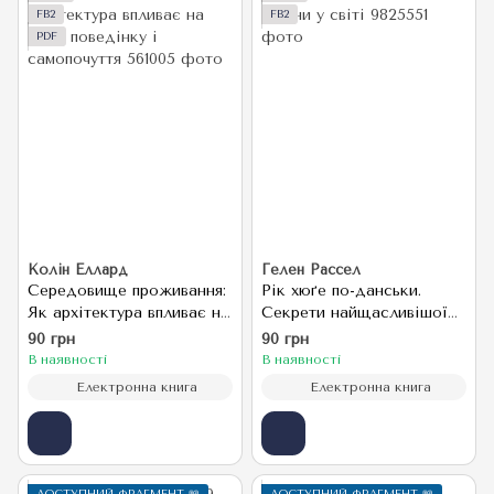
FB2
FB2
PDF
Колін Еллард
Гелен Рассел
Середовище проживання:
Рік хюґе по-данськи.
Як архітектура впливає на
Секрети найщасливішої
нашу поведінку і
країни у світі
90 грн
90 грн
самопочуття
В наявності
В наявності
Електронна книга
Електронна книга