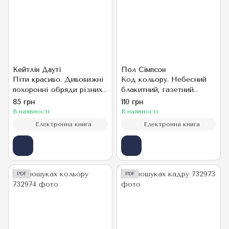
Кейтлін Дауті
Пол Сімпсон
Піти красиво. Дивовижні
Код кольору. Небесний
похоронні обряди різних
блакитний, газетний
країн
жовтий, королівський
85 грн
110 грн
фіолетовий та інші
В наявності
В наявності
відтінки у культурній
Електронна книга
Електронна книга
історії кольору
PDF
PDF