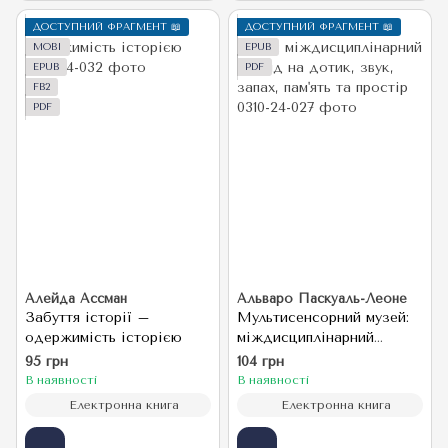
ДОСТУПНИЙ ФРАГМЕНТ 📖
ДОСТУПНИЙ ФРАГМЕНТ 📖
MOBI
EPUB
EPUB
PDF
FB2
PDF
Алейда Ассман
Альваро Паскуаль-Леоне
Забуття історії –
Мультисенсорний музей:
одержимість історією
міждисциплінарний
погляд на дотик, звук,
95 грн
104 грн
запах, пам'ять та простір
В наявності
В наявності
Електронна книга
Електронна книга