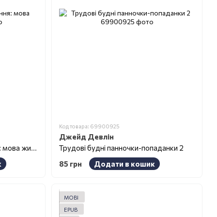
Код товара: 69900925
Джейд Девлін
Ненасильницьке спілкування: мова життя
Трудові будні панночки-попаданки 2
к
85 грн
Додати в кошик
MOBI
EPUB