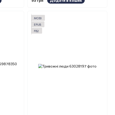
95 грн
Додати в кошик
MOBI
EPUB
FB2