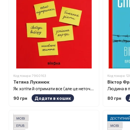
Код товара: 7960163
Код товара: 1
Тетяна Лукинюк
Віктор Фр
Як хотіти й отримати все (але це неточно)
90 грн
Додати в кошик
80 грн
MOBI
ДОСТУПНИЙ
EPUB
MOBI