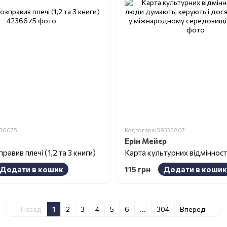
236675
Код товара: 39335807
Ерін Мейєр
равив плечі (1,2 та 3 книги)
Додати в кошик
115 грн
Додати в кошик
Назад
1
2
3
4
5
6
...
304
Вперед