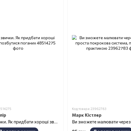
8514275
Код товара: 23962783
лір
Марк Кістлер
Атомні звички. Як придбати хороші звички та позбутися поганих