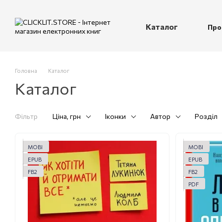
Перейти до основного контенту
Каталог
Про
П
Головна
Каталог
Каталог
Фільтр
Ціна, грн
Іконки
Автор
Розділ
MOBI
MOBI
EPUB
EPUB
FB2
FB2
PDF