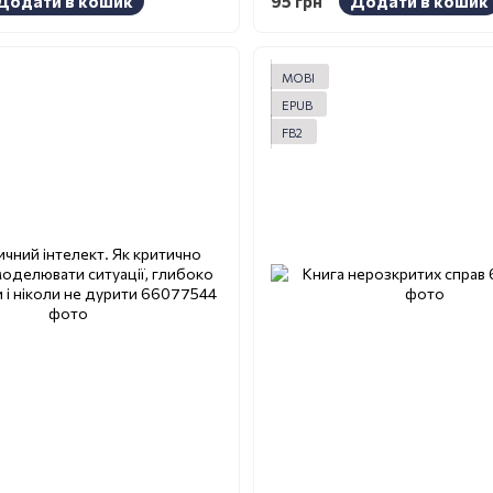
Додати в кошик
95 грн
Додати в кошик
MOBI
EPUB
FB2