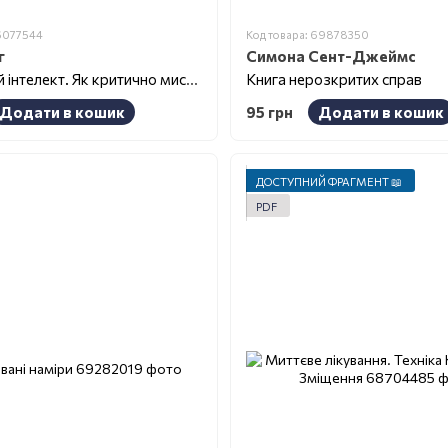
66077544
Код товара: 69878350
г
Симона Сент-Джеймс
Практичний інтелект. Як критично мислити, моделювати ситуації, глибоко аналізувати і ніколи не дурити
Книга нерозкритих справ
Додати в кошик
95 грн
Додати в кошик
ДОСТУПНИЙ ФРАГМЕНТ 📖
PDF