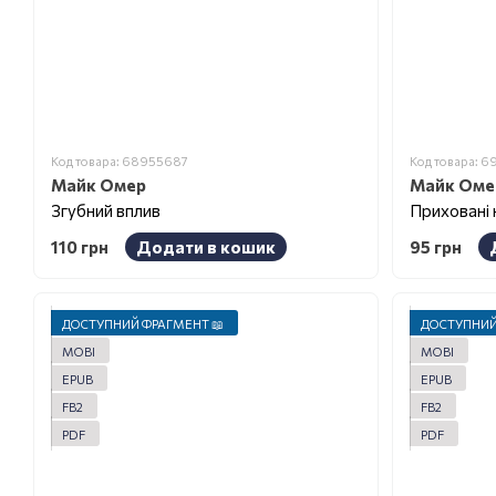
Код товара: 68955687
Код товара: 
Майк Омер
Майк Оме
Згубний вплив
Приховані 
110 грн
Додати в кошик
95 грн
ДОСТУПНИЙ ФРАГМЕНТ 📖
ДОСТУПНИЙ
MOBI
MOBI
EPUB
EPUB
FB2
FB2
PDF
PDF