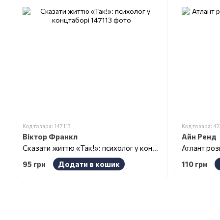
Код товара: 147113
Код товара: 4
Віктор Франкл
Айн Ренд
Сказати життю «Так!»: психолог у концтаборі
Атлант розп
95 грн
Додати в кошик
110 грн