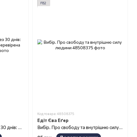
FB2
Код товара: 48508375
Едіт Єва Еґер
Ви зможете малювати через 30 днів: проста покрокова система, перевірена практикою
Вибір. Про свободу та внутрішню силу людини