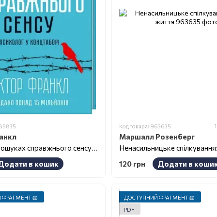
1
285835
Код товара: 963635
анкл
Маршалл Розенберг
Людина в пошуках справжнього сенсу. Психолог у концтаборі
Додати в кошик
120 грн
Додати в коши
 ФРАГМЕНТ 📖
ДОСТУПНИЙ ФРАГМЕНТ 📖
PDF