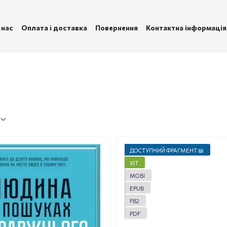
 нас
Оплата і доставка
Повернення
Контактна інформація
ублічна оферта
Політика конфіденційності
ДОСТУПНИЙ ФРАГМЕНТ 📖
ХІТ
MOBI
EPUB
FB2
PDF