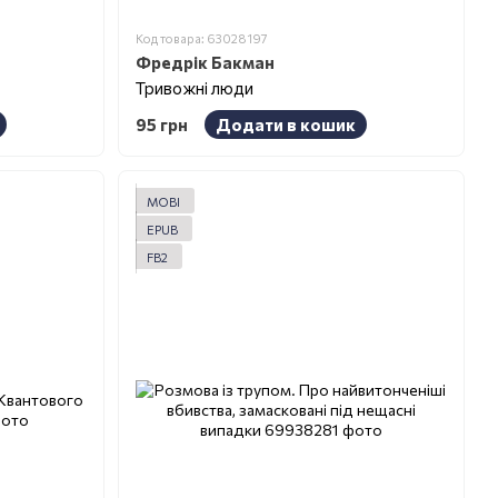
Код товара: 63028197
Фредрік Бакман
Тривожні люди
95 грн
Додати в кошик
MOBI
EPUB
FB2