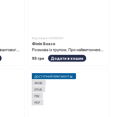
Код товара: 69938281
Філіп Боксо
Миттєве лікування. Техніка Квантового Зміщення
Розмова із трупом. Про найвитонченіші вбивства, замасковані під нещасні випадки
95 грн
Додати в кошик
ДОСТУПНИЙ ФРАГМЕНТ 📖
MOBI
EPUB
FB2
PDF