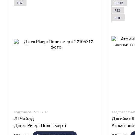
FB2
EPUB
FB2
PDF
Код товара: 27105317
Код товара: 4
Лі Чайлд
Джеймс К
Джек Річер: Поле смерті