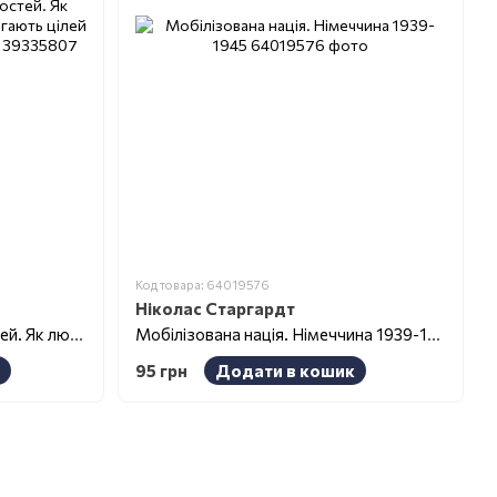
Код товара: 64019576
Ніколас Старгардт
Карта культурних відмінностей. Як люди думають, керують і досягають цілей у міжнародному середовищі
Мобілізована нація. Німеччина 1939-1945
95 грн
Додати в кошик