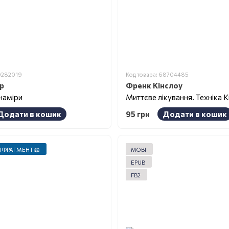
69282019
Код товара: 68704485
р
Френк Кінслоу
наміри
Додати в кошик
95 грн
Додати в кошик
 ФРАГМЕНТ 📖
MOBI
EPUB
FB2