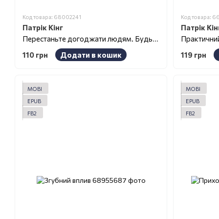
Код товара: 68002241
Код товара: 
Патрік Кінг
Патрік Кін
Перестаньте догоджати людям. Будьте асертивними, перестаньте піклуватися про те, що думають про вас інші, і позбудьтеся почуття провини
110 грн
Додати в кошик
119 грн
MOBI
MOBI
EPUB
EPUB
FB2
FB2