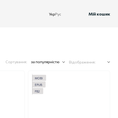
Мій кошик
Укр
Рус
Сортування:
за популярністю
Відображення:
MOBI
EPUB
FB2