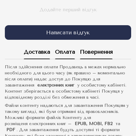
Додайте перший відгук
Написати відгук
Доставка
Оплата
Повернення
Після здійснення оплати Продавець в межах нормально
необхідного для цього часу (як правило – моментально
після оплати) надає доступ до Покупцю для
завантаження
електронних книг
у особистому кабінеті.
Контент зберігається в особистому кабінеті Покупця у
відповідному розділі без обмеження в часі.
Файли контенту надаються для завантаження Покупцям у
такому вигляді, які були отримані від правовласників.
Можливі формати файлів Контенту для
розміщеня електронних книг –
EPUB, MOBI, FB2
та
PDF
.
Для завантаження будуть доступні ті формати
Контенту, які були зазначені в характеристиках товару