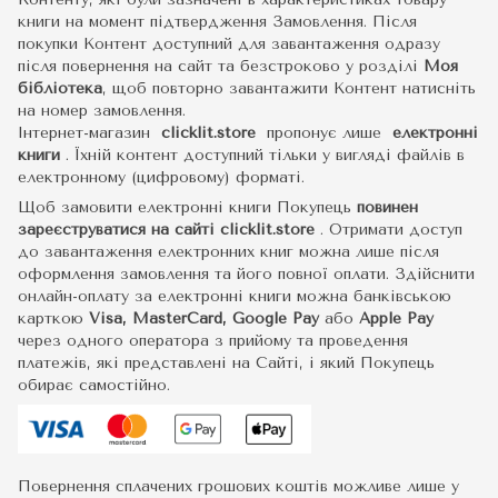
книги на момент підтвердження Замовлення. Після
покупки Контент доступний для завантаження одразу
після повернення на сайт та безстроково у розділі
Моя
бібліотека
, щоб повторно завантажити Контент натисніть
на номер замовлення.
Інтернет-магазин
clicklit.store
пропонує лише
електронні
книги
.
Їхній контент доступний тільки у вигляді файлів в
електронному (цифровому) форматі.
Щоб замовити електронні книги Покупець
повинен
зареєструватися на сайті
clicklit.store
. Отримати доступ
до завантаження електронних книг можна лише після
оформлення замовлення та його повної оплати. Здійснити
онлайн-оплату за електронні книги можна банківською
карткою
Visa, MasterCard, Google Pay
або
Apple Pay
через одного оператора з прийому та проведення
платежів, які представлені на Сайті, і який Покупець
обирає самостійно.
Повернення сплачених грошових коштів можливе лише у