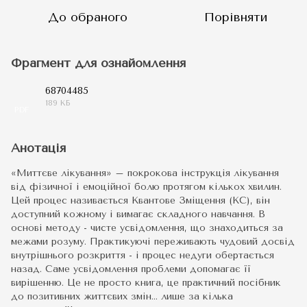
До обраного
Порівняти
Фрагмент для ознайомлення
68704485
189 КБ
PDF
Анотація
«Миттєве лікування» – покрокова інструкція лікування
від фізичної і емоційної болю протягом кількох хвилин.
Цей процес називається Квантове Зміщення (КС), він
доступний кожному і вимагає складного навчання. В
основі методу - чисте усвідомлення, що знаходиться за
межами розуму. Практикуючі переживають чудовий досвід
внутрішнього розкриття - і процес недуги обертається
назад. Саме усвідомлення проблеми допомагає її
вирішенню. Це не просто книга, це практичний посібник
до позитивних життєвих змін… лише за кілька