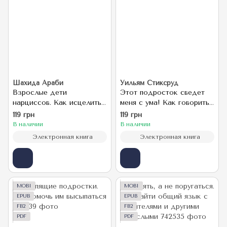
Шахида Араби
Уильям Стиксруд
Взрослые дети
Этот подросток сведет
нарциссов. Как исцелить
меня с ума! Как говорить
травмы и научиться
с почти взрослым
119 грн
119 грн
строить здоровые
ребенком
В наличии
В наличии
отношения
Электронная книга
Электронная книга
MOBI
MOBI
EPUB
EPUB
FB2
FB2
PDF
PDF