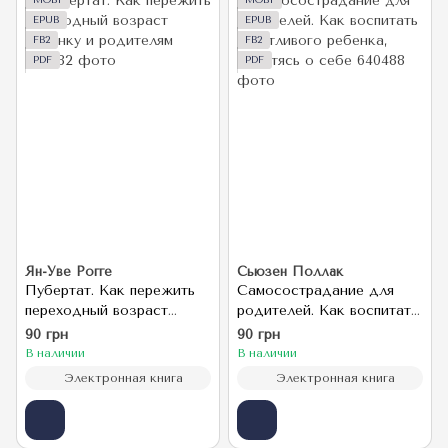
MOBI
MOBI
EPUB
EPUB
FB2
FB2
PDF
PDF
Ян-Уве Рогге
Сьюзен Поллак
Пубертат. Как пережить
Самосострадание для
переходный возраст
родителей. Как воспитать
ребенку и родителям
счастливого ребенка,
90 грн
90 грн
заботясь о себе
В наличии
В наличии
Электронная книга
Электронная книга