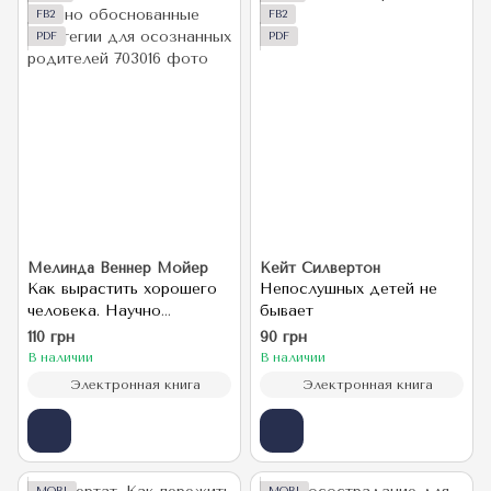
FB2
FB2
PDF
PDF
Мелинда Веннер Мойер
Кейт Силвертон
Как вырастить хорошего
Непослушных детей не
человека. Научно
бывает
обоснованные стратегии
110 грн
90 грн
для осознанных
В наличии
В наличии
родителей
Электронная книга
Электронная книга