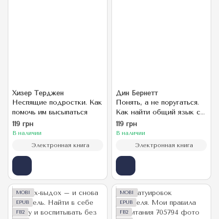
Хизер Терджен
Дин Бернетт
Неспящие подростки. Как
Понять, а не поругаться.
помочь им высыпаться
Как найти общий язык с
родителями и другими
119 грн
119 грн
взрослыми
В наличии
В наличии
Электронная книга
Электронная книга
MOBI
MOBI
EPUB
EPUB
FB2
FB2