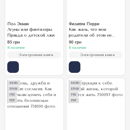
Пол Экман
Филиппа Перри
Лгуны или фантазеры.
Как жаль, что мои
Правда о детской лжи
родители об этом не
знали (и как повезло
85 грн
90 грн
моим детям, что теперь об
В наличии
В наличии
этом знаю я)
Электронная книга
Электронная книга
MOBI
MOBI
EPUB
EPUB
FB2
FB2
PDF
PDF