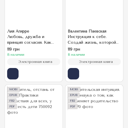
Лия Агирре
Валентина Паевская
Любовь, дружба и
Инструкция к себе.
принцип согласия. Как
Создай жизнь, которой
девочкам ценить себя и
хочется жить
119 грн
119 грн
строить безопасные
В наличии
В наличии
отношения
Электронная книга
Электронная книга
MOBI
MOBI
EPUB
EPUB
FB2
FB2
PDF
PDF