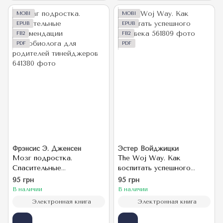
MOBI
MOBI
EPUB
EPUB
FB2
FB2
PDF
PDF
Фрэнсис Э. Дженсен
Эстер Войджицки
Мозг подростка.
The Woj Way. Как
Спасительные
воспитать успешного
рекомендации
человека
95 грн
95 грн
нейробиолога для
В наличии
В наличии
родителей тинейджеров
Электронная книга
Электронная книга