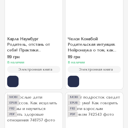
Карла Наумбург
Челси Конабой
Родитель, отстань от
Родительская интуиция.
себя! Практики
Нейронаука о том, как
сочувствия для всех, у
нас меняет родительство
119 грн
119 грн
кого есть дети
В наличии
В наличии
Электронная книга
Электронная книга
MOBI
MOBI
EPUB
EPUB
FB2
FB2
PDF
PDF