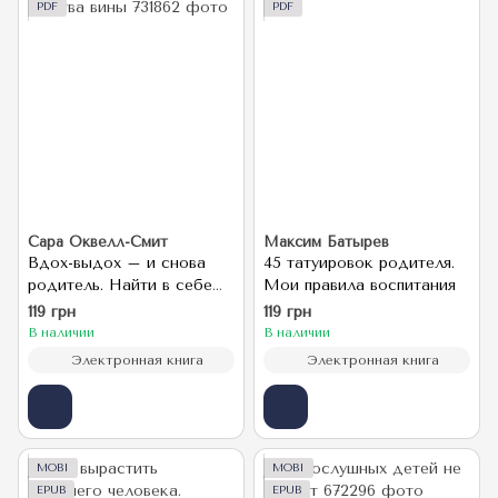
PDF
PDF
Сара Оквелл-Смит
Максим Батырев
Вдох-выдох – и снова
45 татуировок родителя.
родитель. Найти в себе
Мои правила воспитания
опору и воспитывать без
119 грн
119 грн
чувства вины
В наличии
В наличии
Электронная книга
Электронная книга
MOBI
MOBI
EPUB
EPUB