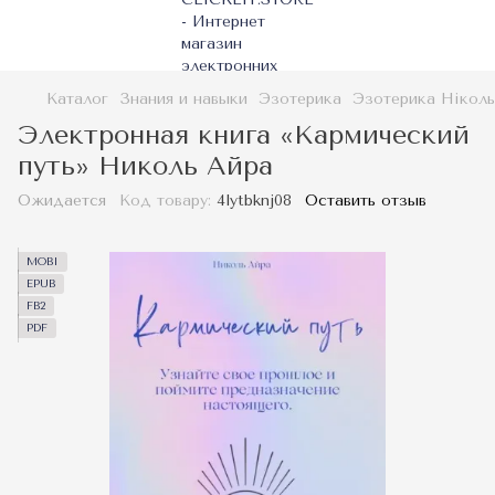
Каталог
Знания и навыки
Эзотерика
Эзотерика Ніколь
Электронная книга «Кармический
путь» Николь Айра
Ожидается
Код товару:
4lytbknj08
Оставить отзыв
MOBI
EPUB
FB2
PDF