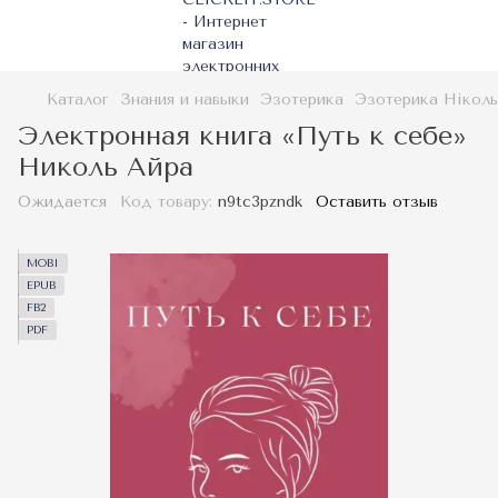
Каталог
Знания и навыки
Эзотерика
Эзотерика Ніколь
Электронная книга «Путь к себе»
Николь Айра
Ожидается
Код товару:
n9tc3pzndk
Оставить отзыв
MOBI
EPUB
FB2
PDF