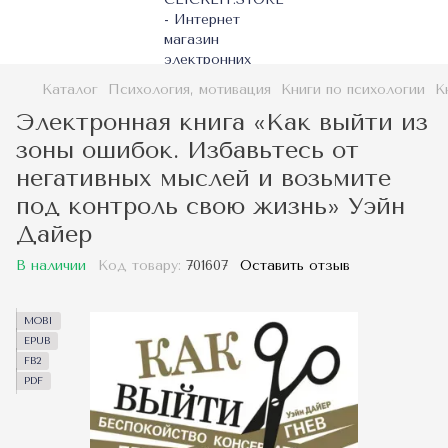
Каталог
Психология, мотивация
Книги по психологии
К
Электронная книга «Как выйти из
зоны ошибок. Избавьтесь от
негативных мыслей и возьмите
под контроль свою жизнь» Уэйн
Дайер
В наличии
Код товару:
701607
Оставить отзыв
MOBI
EPUB
FB2
PDF