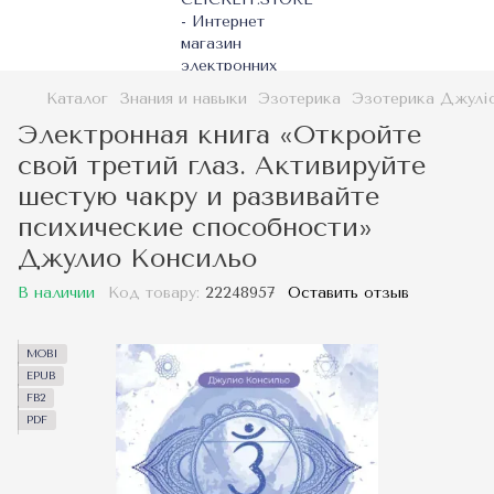
Каталог
Знания и навыки
Эзотерика
Эзотерика Джулі
Электронная книга «Откройте
свой третий глаз. Активируйте
шестую чакру и развивайте
психические способности»
Джулио Консильо
В наличии
Код товару:
22248957
Оставить отзыв
MOBI
EPUB
FB2
PDF