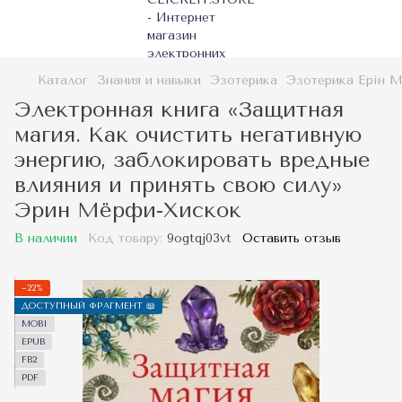
Каталог
Знания и навыки
Эзотерика
Эзотерика Ерін М
Электронная книга «Защитная
магия. Как очистить негативную
энергию, заблокировать вредные
влияния и принять свою силу»
Эрин Мёрфи-Хискок
В наличии
Код товару:
9ogtqj03vt
Оставить отзыв
−22%
ДОСТУПНЫЙ ФРАГМЕНТ 📖
MOBI
EPUB
FB2
PDF