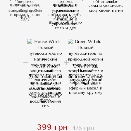
энергию,
ведьмы.
собственные
заблокировать
Магические
чары и увеличить
вредные влияния
способы
силу своей магии
и принять свою
побаловать себя,
силу
питающие и
укрепляющие
тело и дух
House Witch.
Green Witch.
Полный
Полный
путеводитель по
путеводитель по
магическим
природной магии
практикам для
трав, цветов,
защиты вашего
эфирных масел и
дома, очищения
многому другому
пространства и
восстановления
сил
399 грн
475 грн