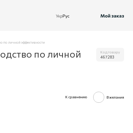
Мой заказ
Укр
Рус
во по личной эффективности
водство по личной
Код товару
467283
К сравнению
В желания