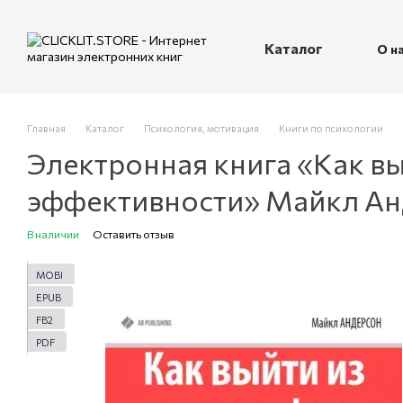
Перейти к основному контенту
Каталог
О н
П
Главная
Каталог
Психология, мотивация
Книги по психологии
Электронная книга «Как в
эффективности» Майкл Ан
В наличии
Оставить отзыв
MOBI
EPUB
FB2
PDF