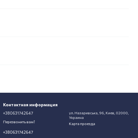
Контактная информация
+380631742647
ул. Назаривська, 96, Киев, 02000,
Украина
Перезвонить вам?
Карта проезда
+380631742647