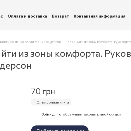
ас
Оплата и доставка
Возврат
Контактная информация
убличная оферта
Политика конфиденциальности
Книги по психологии Майкл Андерсон
Как выйти из зоны комфорта. Руководст
ыйти из зоны комфорта. Руко
дерсон
70 грн
Электронная книга
Войти
для отображения накопительной скидки
%