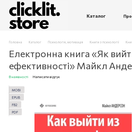
Перейти до основного контенту
Каталог
Про
П
Головна
Каталог
Психологія, мотивація
Книги з психології
Кни
Електронна книга «Як вийти
ефективності» Майкл Анд
В наявності
Написати відгук
MOBI
EPUB
FB2
PDF