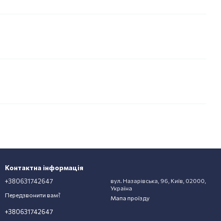
Контактна інформація
+380631742647
вул. Назарівська, 96, Київ, 02000,
Україна
Передзвонити вам?
Мапа проїзду
+380631742647