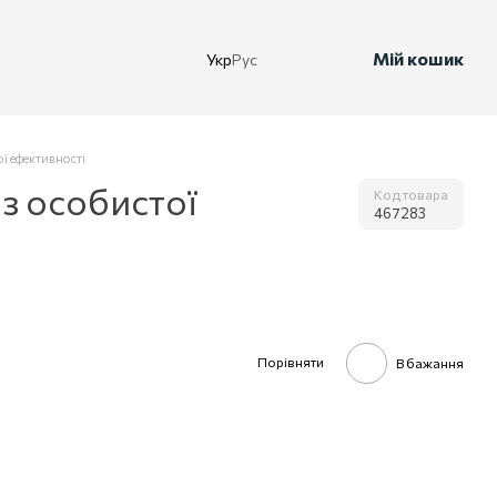
Мій кошик
Укр
Рус
ї ефективності
 з особистої
Код товара
467283
Порівняти
В бажання