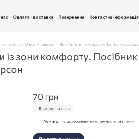
 нас
Оплата і доставка
Повернення
Контактна інформація
ублічна оферта
Політика конфіденційності
ги з психології Майкл Андерсон
Як вийти із зони комфорту. Посібник з особисто
 із зони комфорту. Посібник
ерсон
70 грн
Електронна книга
Увійти
для відображення накопичувальної знижки
%