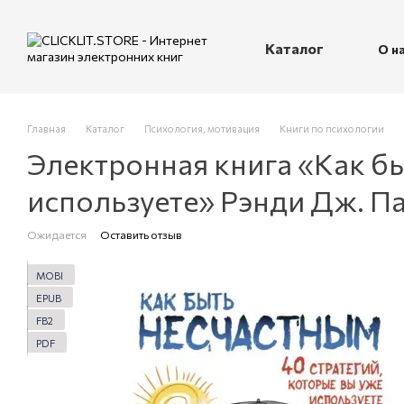
Перейти к основному контенту
Каталог
О н
П
Главная
Каталог
Психология, мотивация
Книги по психологии
Электронная книга «Как бы
используете» Рэнди Дж. П
Ожидается
Оставить отзыв
MOBI
EPUB
FB2
PDF