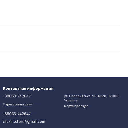
Контактная информация
+380631742647
ул. Назаривська, 96, Киев, 02000,
Украина
Перезвонить вам?
Карта проезда
+380631742647
clicklit.store@gmail.com