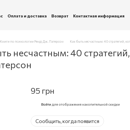
ас
Оплата и доставка
Возврат
Контактная информация
убличная оферта
Политика конфиденциальности
Книги по психологии Ренді Дж. Патерсон
Как быть несчастным: 40 стратегий, ко
ть несчастным: 40 стратегий
атерсон
95 грн
Войти
для отображения накопительной скидки
%
Сообщить, когда появится