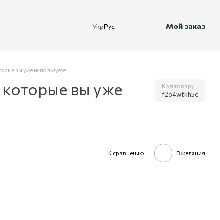
Мой заказ
Укр
Рус
торые вы уже используете
, которые вы уже
Код товару
f2o4wtkh5c
К сравнению
В желания