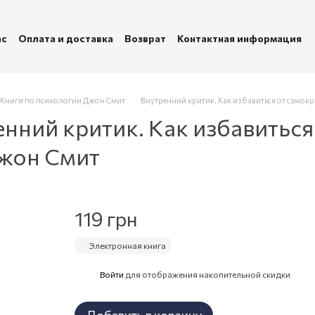
ас
Оплата и доставка
Возврат
Контактная информация
убличная оферта
Политика конфиденциальности
Книги по психологии Джон Смит
Внутренний критик. Как избавиться от самокр
нний критик. Как избавиться
Джон Смит
119 грн
Электронная книга
Войти
для отображения накопительной скидки
%