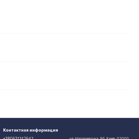
Контактная информация
+380631742647
ул. Назаривська, 96, Киев, 02000,