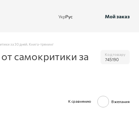
Мой заказ
Укр
Рус
итики за 30 дней. Книга-тренинг
 от самокритики за
Код товару
745190
К сравнению
В желания