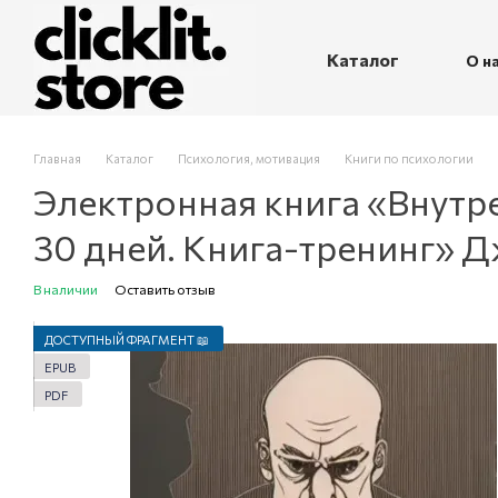
Перейти к основному контенту
Каталог
О н
П
Главная
Каталог
Психология, мотивация
Книги по психологии
Электронная книга «Внутре
30 дней. Книга-тренинг» 
В наличии
Оставить отзыв
ДОСТУПНЫЙ ФРАГМЕНТ 📖
EPUB
PDF