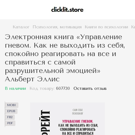
Каталог
Психология, мотивация
Книги по психологии
К
Электронная книга «Управление
гневом. Как не выходить из себя,
спокойно реагировать на все и
справиться с самой
разрушительной эмоцией»
Альберт Эллис
В наличии
Код товару:
607730
Оставить отзыв
MOBI
EPUB
FB2
PDF