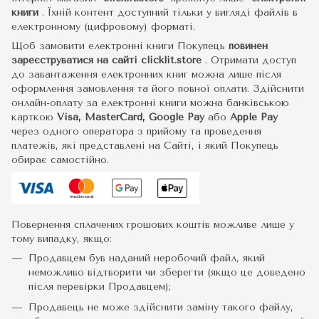
книги
.
Їхній контент доступний тільки у вигляді файлів в
електронному (цифровому) форматі.
Щоб замовити електронні книги Покупець
повинен
зареєструватися на сайті
clicklit.store
. Отримати доступ
до завантаження електронних книг можна лише після
оформлення замовлення та його повної оплати. Здійснити
онлайн-оплату за електронні книги можна банківською
карткою
Visa, MasterCard, Google Pay
або
Apple Pay
через одного оператора з прийому та проведення
платежів, які представлені на Сайті, і який Покупець
обирає самостійно.
Повернення сплачених грошових коштів можливе лише у
тому випадку, якщо:
Продавцем був наданий неробочий файл, який
неможливо відтворити чи зберегти (якщо це доведено
після перевірки Продавцем);
Продавець не може здійснити заміну такого файлу,