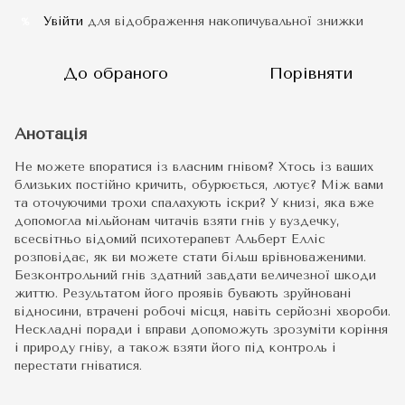
Увійти
для відображення накопичувальної знижки
%
До обраного
Порівняти
Анотація
Не можете впоратися із власним гнівом? Хтось із ваших
близьких постійно кричить, обурюється, лютує? Між вами
та оточуючими трохи спалахують іскри? У книзі, яка вже
допомогла мільйонам читачів взяти гнів у вуздечку,
всесвітньо відомий психотерапевт Альберт Елліс
розповідає, як ви можете стати більш врівноваженими.
Безконтрольний гнів здатний завдати величезної шкоди
життю. Результатом його проявів бувають зруйновані
відносини, втрачені робочі місця, навіть серйозні хвороби.
Нескладні поради і вправи допоможуть зрозуміти коріння
і природу гніву, а також взяти його під контроль і
перестати гніватися.