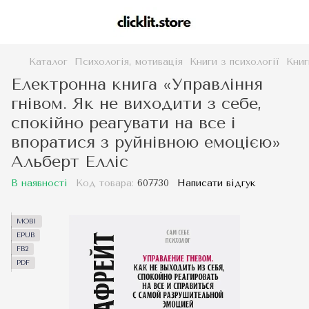
Каталог
Психологія, мотивація
Книги з психології
Книг
Електронна книга «Управління
гнівом. Як не виходити з себе,
спокійно реагувати на все і
впоратися з руйнівною емоцією»
Альберт Елліс
В наявності
Код товара:
607730
Написати відгук
MOBI
EPUB
FB2
PDF