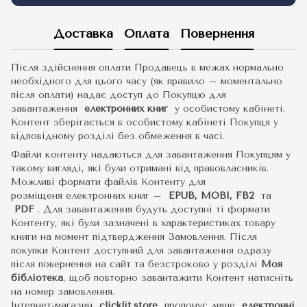
Доставка
Оплата
Повернення
Після здійснення оплати Продавець в межах нормально
необхідного для цього часу (як правило – моментально
після оплати) надає доступ до Покупцю для
завантаження
електронних книг
у особистому кабінеті.
Контент зберігається в особистому кабінеті Покупця у
відповідному розділі без обмеження в часі.
Файли контенту надаються для завантаження Покупцям у
такому вигляді, які були отримані від правовласників.
Можливі формати файлів Контенту для
розміщеня електронних книг –
EPUB, MOBI, FB2
та
PDF
.
Для завантаження будуть доступні ті формати
Контенту, які були зазначені в характеристиках товару
книги на момент підтвердження Замовлення. Після
покупки Контент доступний для завантаження одразу
після повернення на сайт та безстроково у розділі
Моя
бібліотека
, щоб повторно завантажити Контент натисніть
на номер замовлення.
Інтернет-магазин
clicklit.store
пропонує лише
електронні