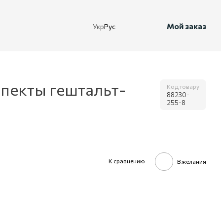
Мой заказ
Укр
Рус
спекты гештальт-
Код товару
88230-
255-8
К сравнению
В желания