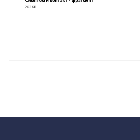
Симптом и контакт - фрагмент
202 КБ
PDF