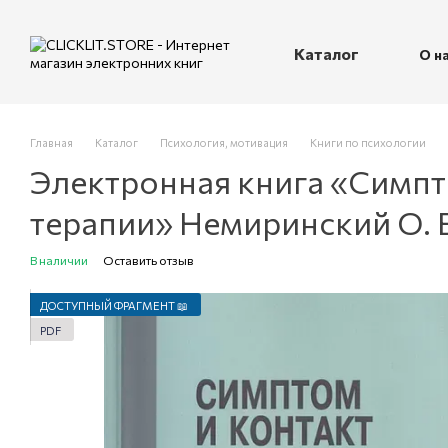
Перейти к основному контенту
Каталог
О н
П
Главная
Каталог
Психология, мотивация
Книги по психологии
Электронная книга «Симпт
терапии» Немиринский О. 
В наличии
Оставить отзыв
ДОСТУПНЫЙ ФРАГМЕНТ 📖
PDF