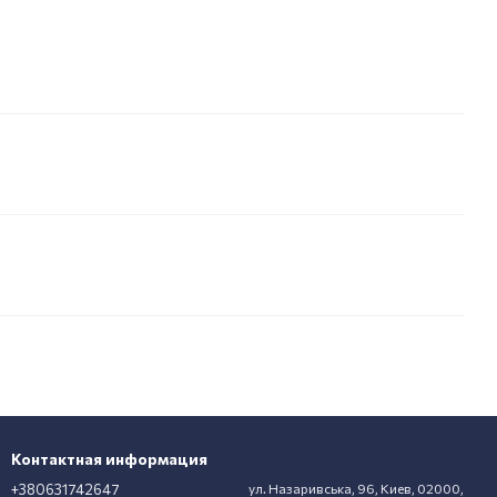
Контактная информация
+380631742647
ул. Назаривська, 96, Киев, 02000,