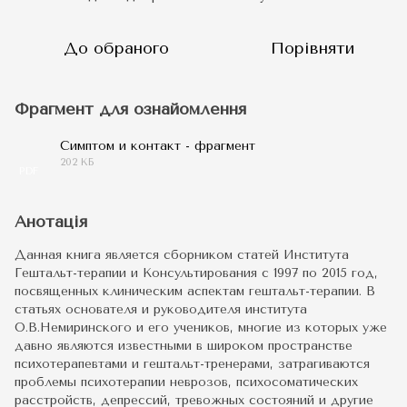
До обраного
Порівняти
Фрагмент для ознайомлення
Симптом и контакт - фрагмент
202 КБ
PDF
Анотація
Данная книга является сборником статей Института
Гештальт-терапии и Консультирования с 1997 по 2015 год,
посвященных клиническим аспектам гештальт-терапии. В
статьях основателя и руководителя института
О.В.Немиринского и его учеников, многие из которых уже
давно являются известными в широком пространстве
психотерапевтами и гештальт-тренерами, затрагиваются
проблемы психотерапии неврозов, психосоматических
расстройств, депрессий, тревожных состояний и другие