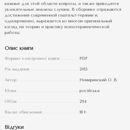
важные для этой области вопросы, а также приводятся
увлекательные анализы случаев. В сборнике отражаются
достижения современной гештальт-терапии и,
одновременно, выражается во многом оригинальный
взгляд на теорию и практику психотерапевтической
работы.
Опис книги
Формат електронної книги:
PDF
Рік видання:
2015
Автор:
Немиринский О. В.
Мова:
російська
Об'єм:
294
Вікові обмеження:
18+
Відгуки