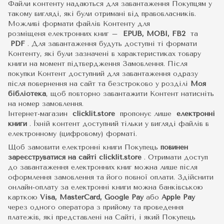
Файли контенту надаються для завантаження Покупцям у
такому вигляді, які були отримані від правовласників.
Можливі формати файлів Контенту для
розміщеня електронних книг –
EPUB, MOBI, FB2
та
PDF
.
Для завантаження будуть доступні ті формати
Контенту, які були зазначені в характеристиках товару
книги на момент підтвердження Замовлення. Після
покупки Контент доступний для завантаження одразу
після повернення на сайт та безстроково у розділі
Моя
бібліотека
, щоб повторно завантажити Контент натисніть
на номер замовлення.
Інтернет-магазин
clicklit.store
пропонує лише
електронні
книги
.
Їхній контент доступний тільки у вигляді файлів в
електронному (цифровому) форматі.
Щоб замовити електронні книги Покупець
повинен
зареєструватися на сайті
clicklit.store
. Отримати доступ
до завантаження електронних книг можна лише після
оформлення замовлення та його повної оплати. Здійснити
онлайн-оплату за електронні книги можна банківською
карткою
Visa, MasterCard, Google Pay
або
Apple Pay
через одного оператора з прийому та проведення
платежів, які представлені на Сайті, і який Покупець