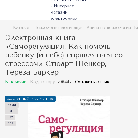
Каталог
Психология, мотивация
Книги по психологии
К
Электронная книга
«Саморегуляция. Как помочь
ребенку (и себе) справляться со
стрессом» Стюарт Шенкер,
Тереза Баркер
В наличии
Код товару:
706447
Оставить отзыв
ДОСТУПНЫЙ ФРАГМЕНТ 📖
MOBI
EPUB
FB2
PDF