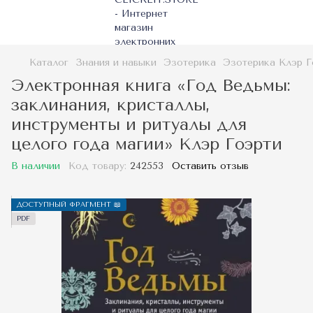
Каталог
Знания и навыки
Эзотерика
Эзотерика Клэр Г
Электронная книга «Год Ведьмы:
заклинания, кристаллы,
инструменты и ритуалы для
целого года магии» Клэр Гоэрти
В наличии
Код товару:
242553
Оставить отзыв
ДОСТУПНЫЙ ФРАГМЕНТ 📖
PDF