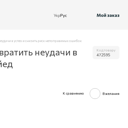
Мой заказ
Укр
Рус
неудачи в успех и снизить риск непоправимых ошибок
вратить неудачи в
Код товару
472595
йед
К сравнению
В желания