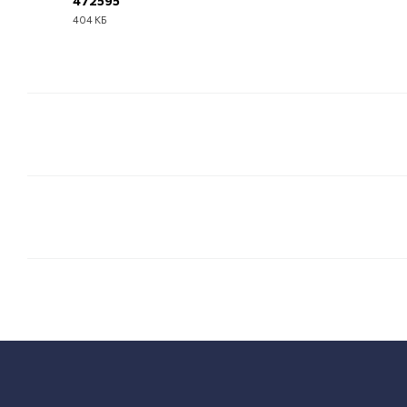
472595
404 КБ
EPUB