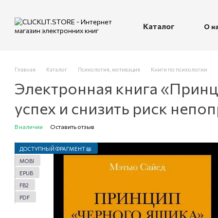
Перейти к основному контенту
Каталог
О н
П
Главная
Каталог
Психология, мотивация
Книги по психологии
Электронная книга «Принци
успех и снизить риск неп
В наличии
Оставить отзыв
ДОСТУПНЫЙ ФРАГМЕНТ 📖
MOBI
EPUB
FB2
PDF