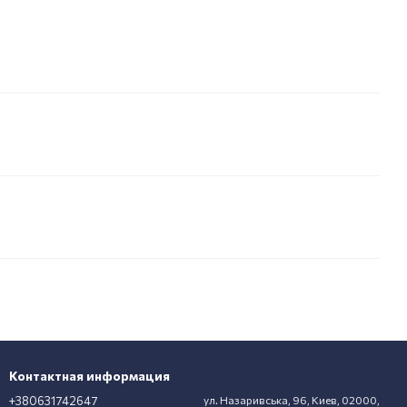
Контактная информация
+380631742647
ул. Назаривська, 96, Киев, 02000,