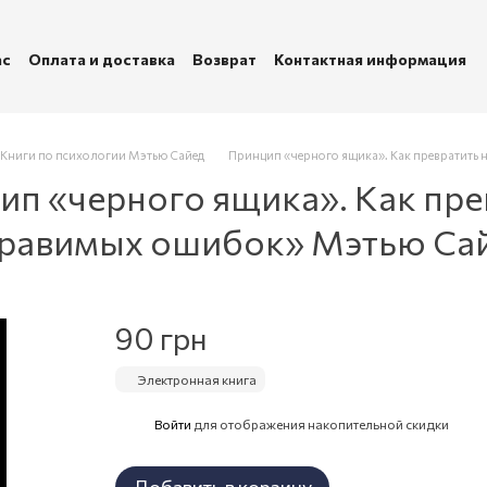
ас
Оплата и доставка
Возврат
Контактная информация
убличная оферта
Политика конфиденциальности
Книги по психологии Мэтью Сайед
Принцип «черного ящика». Как превратить 
п «черного ящика». Как пре
оправимых ошибок» Мэтью Са
90 грн
Электронная книга
Войти
для отображения накопительной скидки
%