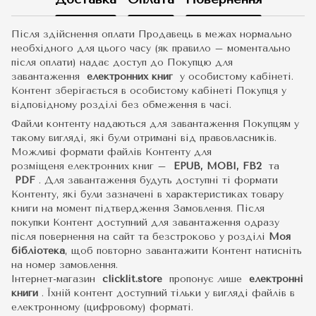
Після здійснення оплати Продавець в межах нормально
необхідного для цього часу (як правило – моментально
після оплати) надає доступ до Покупцю для
завантаження
електронних книг
у особистому кабінеті.
Контент зберігається в особистому кабінеті Покупця у
відповідному розділі без обмеження в часі.
Файли контенту надаються для завантаження Покупцям у
такому вигляді, які були отримані від правовласників.
Можливі формати файлів Контенту для
розміщеня електронних книг –
EPUB, MOBI, FB2
та
PDF
.
Для завантаження будуть доступні ті формати
Контенту, які були зазначені в характеристиках товару
книги на момент підтвердження Замовлення. Після
покупки Контент доступний для завантаження одразу
після повернення на сайт та безстроково у розділі
Моя
бібліотека
, щоб повторно завантажити Контент натисніть
на номер замовлення.
Інтернет-магазин
clicklit.store
пропонує лише
електронні
книги
.
Їхній контент доступний тільки у вигляді файлів в
електронному (цифровому) форматі.