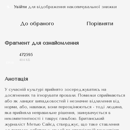
Увійти
для відображення накопичувальної знижки
%
До обраного
Порівняти
Фрагмент для ознайомлення
472595
404 КБ
EPUB
Анотація
У сучасній культурі прийнято зосереджуватись на
досягненнях та ігнорувати провали. Помилки сприймаються
або як ланцюг випадковостей і незначне відхилення від
норми, або, навпаки, вони переоцінюються - тоді людина,
яка прийняла неправильне рішення, звинувачується в
некомпетентності і таврує ганьбою. Британський
журналіст Метью Сайєд стверджує, що таке ставлення