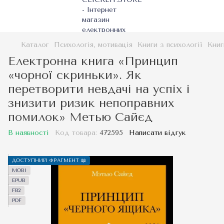
Каталог
Психологія, мотивація
Книги з психології
Книг
Електронна книга «Принцип
«чорної скриньки». Як
перетворити невдачі на успіх і
знизити ризик непоправних
помилок» Метью Сайєд
В наявності
Код товара:
472595
Написати відгук
ДОСТУПНИЙ ФРАГМЕНТ 📖
MOBI
EPUB
FB2
PDF