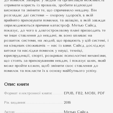
до помилок забирає у людей та організацій можливість
отримати користь із провалів, зробити відповідні
висновки та змінити те, що спричинило невдачу. Він
розглядає дві системи – охорону здоров'я, в якій
прийнято приховувати помилки, та авіацію, в якій завжди
оприлюднюються причини катастроф. Метью Сайєд
показує, до чого в довгостроковому плані призводить те
чи інше ставлення до невдачі, як воно впливає на
розвиток системи, на людей, що працюють у цій системі, і
на кінцевих споживачів – нас із вами. Сайєд досліджує
витоки та наслідки помилок у науці, техніці,
юриспруденції, спорті, розкриває психологічні механізми,
що стоять за приховуванням невдач, і показує шлях, який
може пройти кожен, щоб змінити своє ставлення до
помилок та покласти їх в основу майбутнього успіху.
Опис книги
Формат електронної книги:
EPUB, FB2, MOBI, PDF
Рік видання:
2016
Автор:
Метью Сайєд