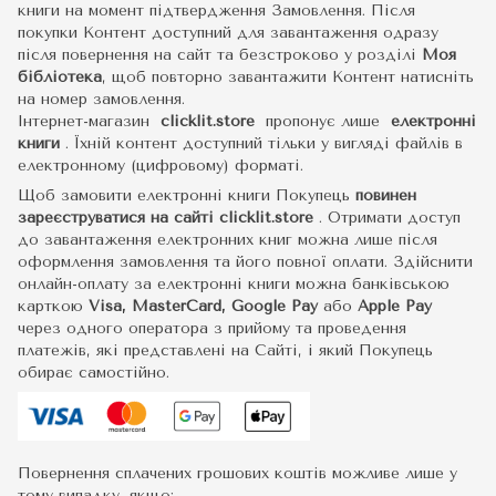
книги на момент підтвердження Замовлення. Після
покупки Контент доступний для завантаження одразу
після повернення на сайт та безстроково у розділі
Моя
бібліотека
, щоб повторно завантажити Контент натисніть
на номер замовлення.
Інтернет-магазин
clicklit.store
пропонує лише
електронні
книги
.
Їхній контент доступний тільки у вигляді файлів в
електронному (цифровому) форматі.
Щоб замовити електронні книги Покупець
повинен
зареєструватися на сайті
clicklit.store
. Отримати доступ
до завантаження електронних книг можна лише після
оформлення замовлення та його повної оплати. Здійснити
онлайн-оплату за електронні книги можна банківською
карткою
Visa, MasterCard, Google Pay
або
Apple Pay
через одного оператора з прийому та проведення
платежів, які представлені на Сайті, і який Покупець
обирає самостійно.
Повернення сплачених грошових коштів можливе лише у
тому випадку, якщо: