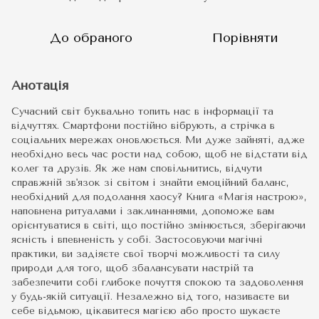
До обраного
Порівняти
Анотація
Сучасний світ буквально топить нас в інформації та
відчуттях. Смартфони постійно вібрують, а стрічка в
соціальних мережах оновлюється. Ми дуже зайняті, адже
необхідно весь час рости над собою, щоб не відстати від
колег та друзів. Як же нам сповільнитись, відчути
справжній зв'язок зі світом і знайти емоційний баланс,
необхідний для подолання хаосу? Книга «Магія настрою»,
наповнена ритуалами і заклинаннями, допоможе вам
орієнтуватися в світі, що постійно змінюється, зберігаючи
ясність і впевненість у собі. Застосовуючи магічні
практики, ви задіяєте свої творчі можливості та силу
природи для того, щоб збалансувати настрій та
забезпечити собі глибоке почуття спокою та задоволення
у будь-якій ситуації. Незалежно від того, називаєте ви
себе відьмою, цікавитеся магією або просто шукаєте