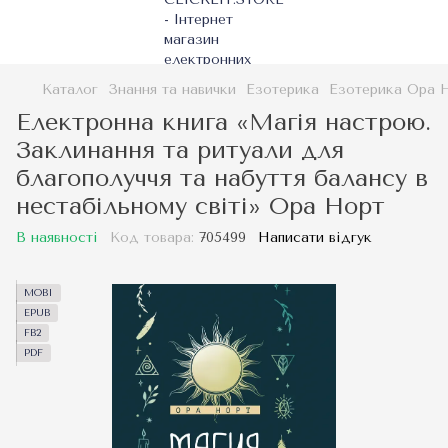
Каталог
Знання та навички
Езотерика
Езотерика Ора 
Електронна книга «Магія настрою.
Заклинання та ритуали для
благополуччя та набуття балансу в
нестабільному світі» Ора Норт
В наявності
Код товара:
705499
Написати відгук
MOBI
EPUB
FB2
PDF