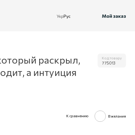
Мой заказ
Укр
Рус
который раскрыл,
Код товару
775013
одит, а интуиция
К сравнению
В желания