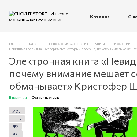
Перейти к основному контенту
Каталог
О н
П
Главная
Каталог
Психология, мотивация
Книги по психологии
Невидимая горилла. Эксперимент, который раскрыл, почему внимание мешает
Электронная книга «Невид
почему внимание мешает со
обманывает» Кристофер 
В наличии
Оставить отзыв
MOBI
EPUB
FB2
PDF