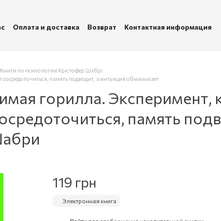
ас
Оплата и доставка
Возврат
Контактная информация
убличная оферта
Политика конфиденциальности
Книги по психологии Крістофер Шабрі
 сосредоточиться, память подводит, а интуиция обманывает
имая горилла. Эксперимент, 
средоточиться, память подв
Шабри
119 грн
Электронная книга
Войти
для отображения накопительной скидки