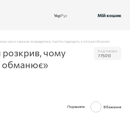
Мій кошик
Укр
Рус
му увага заважає зосередитися, пам'ять підводить, а інтуїція обманює
 розкрив, чому
Код товара
775013
ія обманює»
Порівняти
В бажання