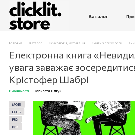
Перейти до основного контенту
Каталог
Про
П
Головна
Каталог
Психологія, мотивація
Книги з психології
Кни
Електронна книга «Невидим
увага заважає зосередитися
Крістофер Шабрі
В наявності
Написати відгук
MOBI
EPUB
FB2
PDF