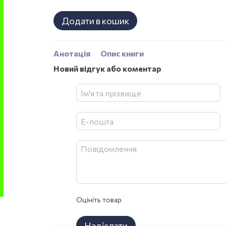
Додати в кошик
Анотація
Опис книги
Новий відгук або коментар
Оцініть товар
Надіслати