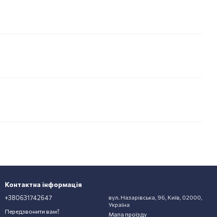
Контактна інформація
+380631742647
вул. Назарівська, 96, Київ, 02000,
Україна
Передзвонити вам?
Мапа проїзду