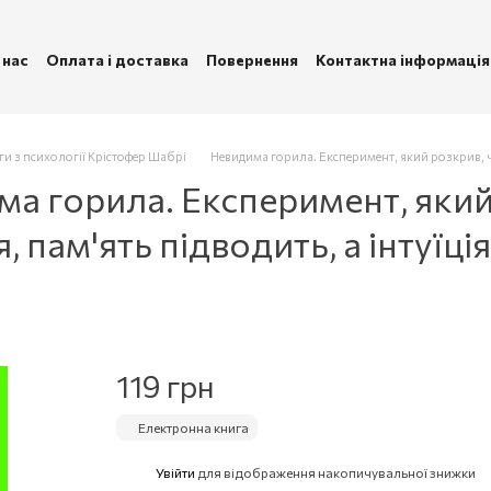
 нас
Оплата і доставка
Повернення
Контактна інформація
ублічна оферта
Політика конфіденційності
ги з психології Крістофер Шабрі
Невидима горила. Експеримент, який розкрив, чо
а горила. Експеримент, який
, пам'ять підводить, а інтуїц
119 грн
Електронна книга
Увійти
для відображення накопичувальної знижки
%