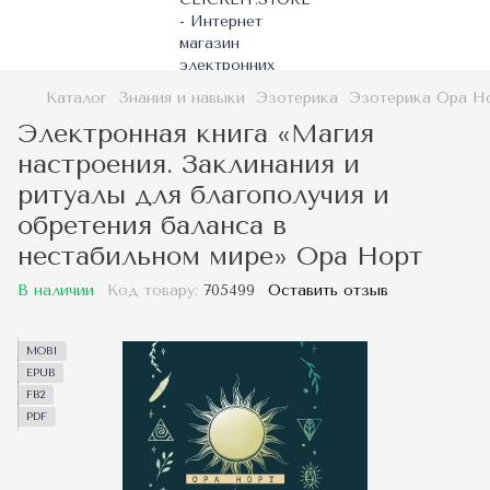
Каталог
Знания и навыки
Эзотерика
Эзотерика Ора Н
Электронная книга «Магия
настроения. Заклинания и
ритуалы для благополучия и
обретения баланса в
нестабильном мире» Ора Норт
В наличии
Код товару:
705499
Оставить отзыв
MOBI
EPUB
FB2
PDF