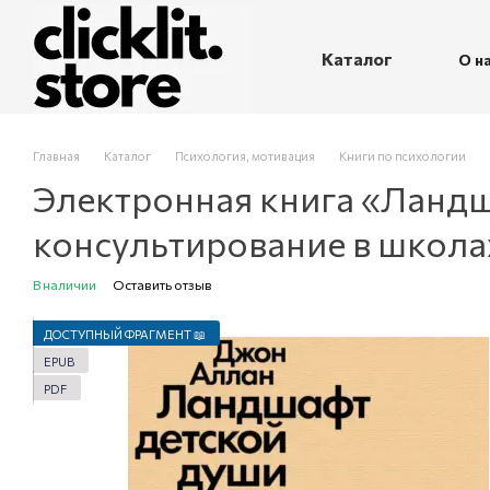
Перейти к основному контенту
Каталог
О н
П
Главная
Каталог
Психология, мотивация
Книги по психологии
Электронная книга «Ланд
консультирование в школа
В наличии
Оставить отзыв
ДОСТУПНЫЙ ФРАГМЕНТ 📖
EPUB
PDF