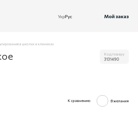
Мой заказ
Укр
Рус
ьтирование в школах и клиниках
кое
Код товару
3131490
К сравнению
В желания