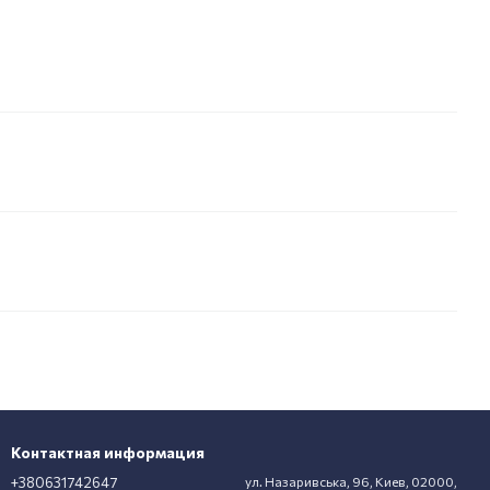
Контактная информация
+380631742647
ул. Назаривська, 96, Киев, 02000,