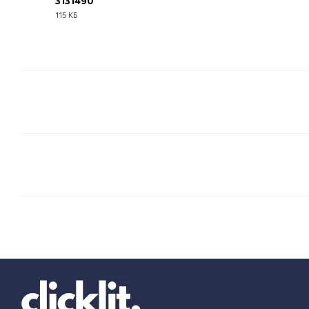
3131490
115 КБ
PDF