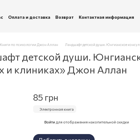
ас
Оплата и доставка
Возврат
Контактная информация
убличная оферта
Политика конфиденциальности
Книги по психологии Джон Аллан
Ландшафт детской души. Юнгианское консул
шафт детской души. Юнгианс
х и клиниках» Джон Аллан
85 грн
Электронная книга
Войти
для отображения накопительной скидки
%