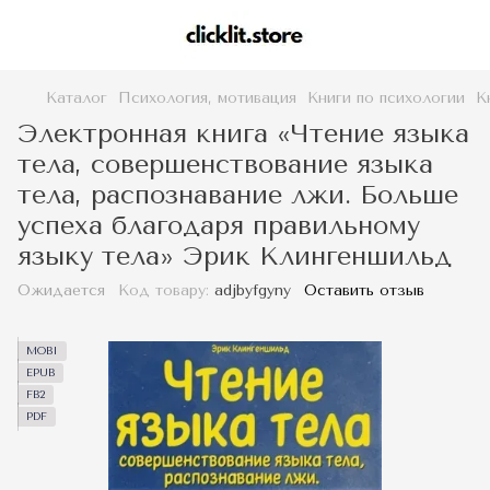
Каталог
Психология, мотивация
Книги по психологии
К
Электронная книга «Чтение языка
тела, совершенствование языка
тела, распознавание лжи. Больше
успеха благодаря правильному
языку тела» Эрик Клингеншильд
Ожидается
Код товару:
adjbyfgyny
Оставить отзыв
MOBI
EPUB
FB2
PDF