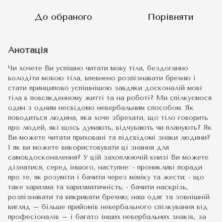
До обраного
Порівняти
Анотація
Чи хочете Ви успішно читати мову тіла, бездоганно
володіти мовою тіла, впевнено розпізнавати брехню і
стати принципово успішнішою завдяки досконалій мові
тіла в повсякденному житті та на роботі? Ми спілкуємося
один з одним несвідомо невербальним способом. Як
поводиться людина, яка хоче збрехати, що тіло говорить
про людей, які щось думають, відчувають чи планують? Як
Ви можете читати приховані та підсвідомі знаки людини?
І як ви можете використовувати ці знання для
самовдосконалення? У цій захоплюючій книзі Ви можете
дізнатися, серед іншого, наступне: - проникливі поради
про те, як розуміти і бачити через міміку та жести; - що
таке харизма та харизматичність; - бачити наскрізь,
розпізнавати та викривати брехню; наш одяг та зовнішній
вигляд – більше прийомів невербального спілкування від
професіоналів – і багато інших невербальних знаків, за