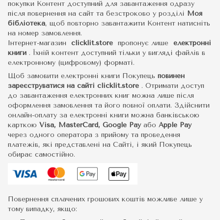
покупки Контент доступний для завантаження одразу
після повернення на сайт та безстроково у розділі
Моя
бібліотека
, щоб повторно завантажити Контент натисніть
на номер замовлення.
Інтернет-магазин
clicklit.store
пропонує лише
електронні
книги
.
Їхній контент доступний тільки у вигляді файлів в
електронному (цифровому) форматі.
Щоб замовити електронні книги Покупець
повинен
зареєструватися на сайті
clicklit.store
. Отримати доступ
до завантаження електронних книг можна лише після
оформлення замовлення та його повної оплати. Здійснити
онлайн-оплату за електронні книги можна банківською
карткою
Visa, MasterCard, Google Pay
або
Apple Pay
через одного оператора з прийому та проведення
платежів, які представлені на Сайті, і який Покупець
обирає самостійно.
Повернення сплачених грошових коштів можливе лише у
тому випадку, якщо: