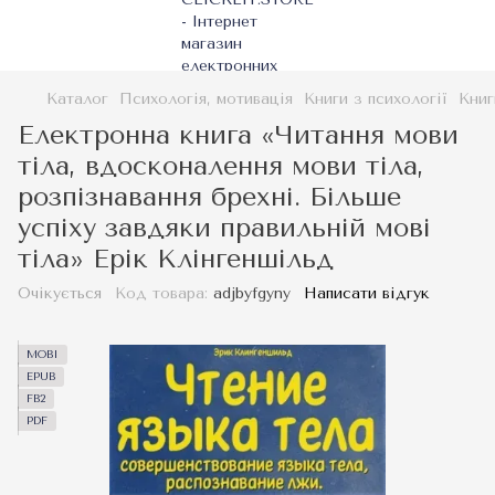
Каталог
Психологія, мотивація
Книги з психології
Книг
Електронна книга «Читання мови
тіла, вдосконалення мови тіла,
розпізнавання брехні. Більше
успіху завдяки правильній мові
тіла» Ерік Клінгеншільд
Очікується
Код товара:
adjbyfgyny
Написати відгук
MOBI
EPUB
FB2
PDF