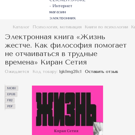
Каталог
Психология, мотивация
Книги по психологии
К
Электронная книга «Жизнь
жестче. Как философия помогает
не отчаиваться в трудные
времена» Киран Сетия
Ожидается
Код товару:
lgk0mg28c1
Оставить отзыв
MOBI
EPUB
FB2
PDF