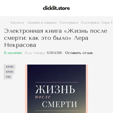
Каталог
Знания и навыки
Эзотерика
Эзотерика Лера 
Электронная книга «Жизнь после
смерти: как это было» Лера
Некрасова
В наличии
Код товару:
65104586
Оставить отзыв
MOBI
EPUB
FB2