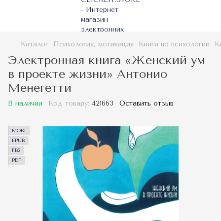
Каталог
Психология, мотивация
Книги по психологии
К
Электронная книга «Женский ум
в проекте жизни» Антонио
Менегетти
В наличии
Код товару:
421663
Оставить отзыв
MOBI
EPUB
FB2
PDF