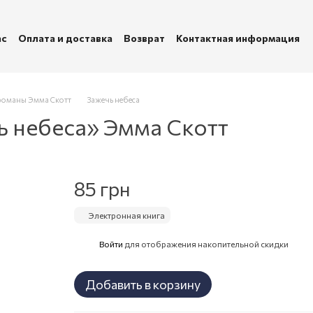
ас
Оплата и доставка
Возврат
Контактная информация
убличная оферта
Политика конфиденциальности
оманы Эмма Скотт
Зажечь небеса
ь небеса» Эмма Скотт
85 грн
Электронная книга
Войти
для отображения накопительной скидки
%
Добавить в корзину