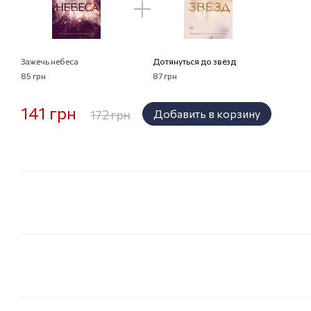
Зажечь небеса
Дотянуться до звёзд
85 грн
87 грн
141 грн
172 грн
Добавить в корзину