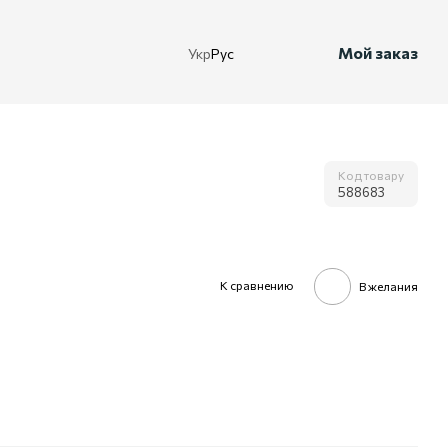
Мой заказ
Укр
Рус
Код товару
588683
К сравнению
В желания