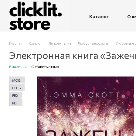
Перейти к основному контенту
Каталог
О н
П
Главная
Каталог
Легкое чтение
Любовные романы
Любовные р
Электронная книга «Зажеч
В наличии
Оставить отзыв
MOBI
EPUB
FB2
PDF