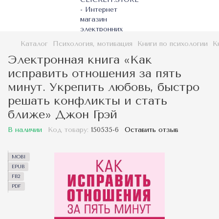
Каталог
Психология, мотивация
Книги по психологии
К
Электронная книга «Как
исправить отношения за пять
минут. Укрепить любовь, быстро
решать конфликты и стать
ближе» Джон Грэй
В наличии
Код товару:
150535-6
Оставить отзыв
MOBI
EPUB
FB2
PDF