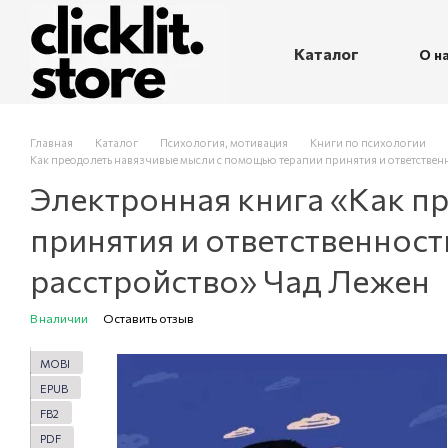
Перейти к основному контенту
Каталог
О н
П
Главная
Каталог
Психология, мотивация
Книги по психологии
Как преодолеть навязчивые мысли с помощью терапии принятия и ответствен
Электронная книга «Как п
принятия и ответственнос
расстройство» Чад Лежен
В наличии
Оставить отзыв
MOBI
EPUB
FB2
PDF