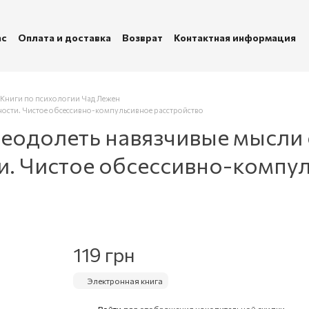
ас
Оплата и доставка
Возврат
Контактная информация
убличная оферта
Политика конфиденциальности
Книги по психологии Чад Лежен
ности. Чистое обсессивно-компульсивное расстройство
реодолеть навязчивые мысли
ти. Чистое обсессивно-компу
119 грн
Электронная книга
Войти
для отображения накопительной скидки