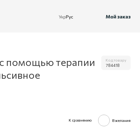
Мой заказ
Укр
Рус
 с помощью терапии
Код товару
784418
льсивное
К сравнению
В желания