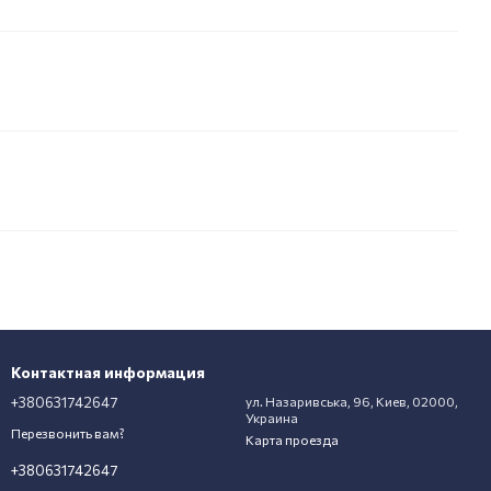
Контактная информация
+380631742647
ул. Назаривська, 96, Киев, 02000,
Украина
Перезвонить вам?
Карта проезда
+380631742647