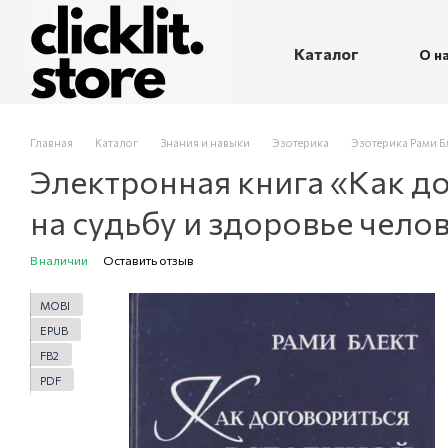
Перейти к основному контенту
Каталог
О н
П
Главная
Каталог
Знания и навыки
Эзотерика
Эзотерика Рами Б
Электронная книга «Как до
на судьбу и здоровье чело
В наличии
Оставить отзыв
MOBI
EPUB
FB2
PDF