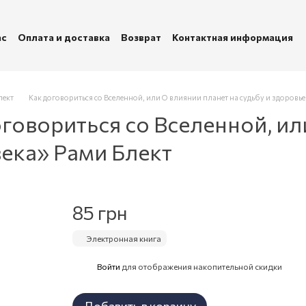
ас
Оплата и доставка
Возврат
Контактная информация
убличная оферта
Политика конфиденциальности
лект
Как договориться со Вселенной, или О влиянии планет на судьбу и здоровье
говориться со Вселенной, ил
века» Рами Блект
85 грн
Электронная книга
Войти
для отображения накопительной скидки
%