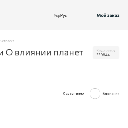
Мой заказ
Укр
Рус
 человека
и О влиянии планет
Код товару
339844
К сравнению
В желания