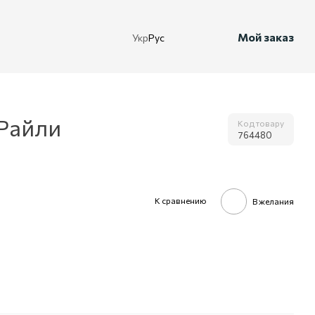
Мой заказ
Укр
Рус
 Райли
Код товару
764480
К сравнению
В желания