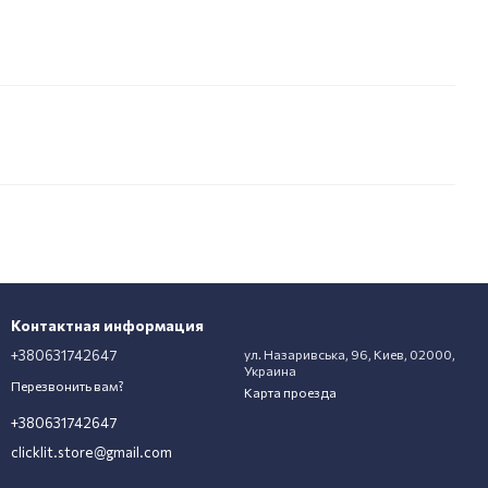
Контактная информация
+380631742647
ул. Назаривська, 96, Киев, 02000,
Украина
Перезвонить вам?
Карта проезда
+380631742647
clicklit.store@gmail.com