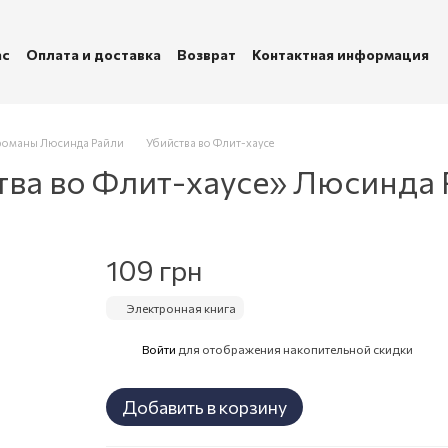
ас
Оплата и доставка
Возврат
Контактная информация
убличная оферта
Политика конфиденциальности
оманы Люсинда Райли
Убийства во Флит-хаусе
тва во Флит-хаусе» Люсинда
109 грн
Электронная книга
Войти
для отображения накопительной скидки
%
Добавить в корзину