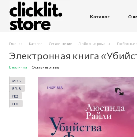
Перейти к основному контенту
Каталог
О н
П
Главная
Каталог
Легкое чтение
Любовные романы
Любовные р
Электронная книга «Убийс
В наличии
Оставить отзыв
MOBI
EPUB
FB2
PDF