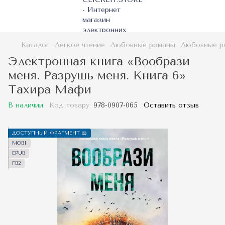
Каталог
Легкое чтение
Любовные романы
Любовные р
Электронная книга «Вообрази
меня. Разрушь меня. Книга 6»
Тахира Мафи
В наличии
Код товару:
978-0907-065
Оставить отзыв
ДОСТУПНЫЙ ФРАГМЕНТ 📖
MOBI
EPUB
FB2