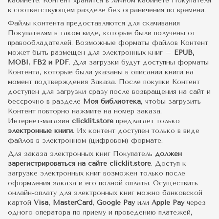
кабинете. Контент хранится в личном кабинете Покупателя
в соответствующем разделе без ограничения по времени.
Файлы контента предоставляются для скачивания
Покупателям в таком виде, которые были получены от
правообладателей. Возможные форматы файлов Контент
может быть размещен для электронных книг –
EPUB,
MOBI, FB2 и PDF
. Для загрузки будут доступны форматы
Контента, которые были указаны в описании книги на
момент подтверждения Заказа. После покупки Контент
доступен для загрузки сразу после возвращения на сайт и
бессрочно в разделе
Моя библиотека
, чтобы загрузить
Контент повторно нажмите на номер заказа.
Интернет-магазин
clicklit.store
предлагает только
электронные книги
. Их контент доступен только в виде
файлов в электронном (цифровом) формате.
Для заказа электронных книг Покупатель
должен
зарегистрироваться на сайте clicklit.store
. Доступ к
загрузке электронных книг возможен только после
оформления заказа и его полной оплаты. Осуществить
онлайн-оплату для электронных книг можно банковской
картой
Visa, MasterCard, Google Pay
или
Apple Pay
через
одного оператора по приему и проведению платежей,