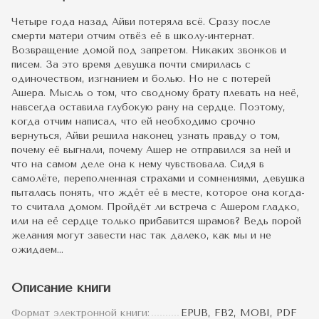
Четыре года назад Айви потеряла всё. Сразу после
смерти матери отчим отвёз её в школу-интернат.
Возвращение домой под запретом. Никаких звонков и
писем. За это время девушка почти смирилась с
одиночеством, изгнанием и болью. Но не с потерей
Ашера. Мысль о том, что сводному брату плевать на неё,
навсегда оставила глубокую рану на сердце. Поэтому,
когда отчим написал, что ей необходимо срочно
вернуться, Айви решила наконец узнать правду о том,
почему её выгнали, почему Ашер не отправился за ней и
что на самом деле она к нему чувствовала. Сидя в
самолёте, переполненная страхами и сомнениями, девушка
пыталась понять, что ждёт её в месте, которое она когда-
то считала домом. Пройдёт ли встреча с Ашером гладко,
или на её сердце только прибавится шрамов? Ведь порой
желания могут завести нас так далеко, как мы и не
ожидаем…
Описание книги
Формат электронной книги:
EPUB, FB2, MOBI, PDF