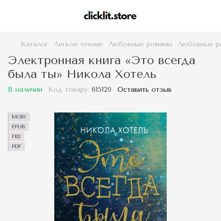
Каталог
Легкое чтение
Любовные романы
Любовные р
Электронная книга «Это всегда
была ты» Никола Хотель
В наличии
Код товару:
615120
Оставить отзыв
MOBI
EPUB
FB2
PDF