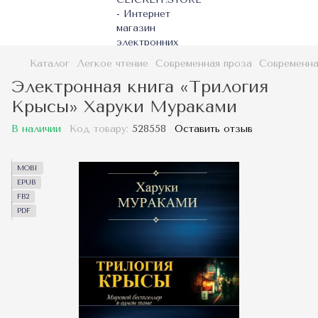
Каталог
Легкое чтение
Современная проза
Современна
Электронная книга «Трилогия
Крысы» Харуки Мураками
В наличии
Код товару:
528558
Оставить отзыв
MOBI
EPUB
FB2
PDF