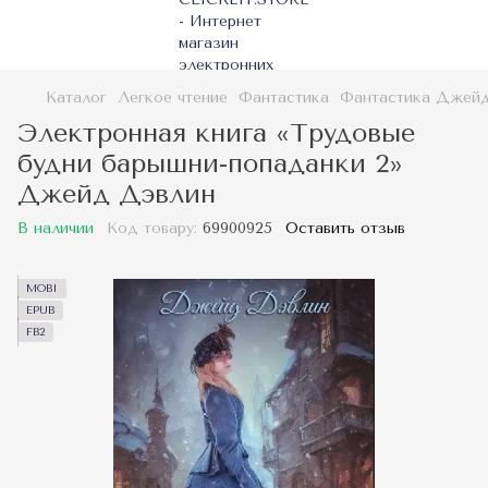
Каталог
Легкое чтение
Фантастика
Фантастика Джей
Электронная книга «Трудовые
будни барышни-попаданки 2»
Джейд Дэвлин
В наличии
Код товару:
69900925
Оставить отзыв
MOBI
EPUB
FB2