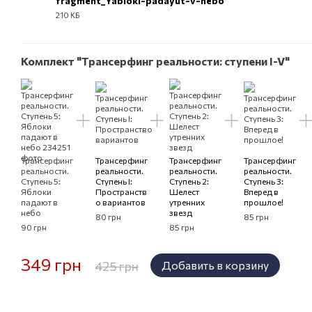
fragment_Yabloki-padayut-v-nebo
210 КБ
EPUB
Комплект "Трансерфинг реальности: ступени I-V"
Трансерфинг
Трансерфинг
Трансерфинг
Трансерфинг
реальности.
реальности.
реальности.
реальности.
Ступень 5:
Ступень I:
Ступень 2:
Ступень 3:
Яблоки
Пространств
Шелест
Вперед в
падают в
о вариантов
утренних
прошлое!
небо
звезд
80 грн
85 грн
90 грн
85 грн
349 грн
425 грн
Добавить в корзину