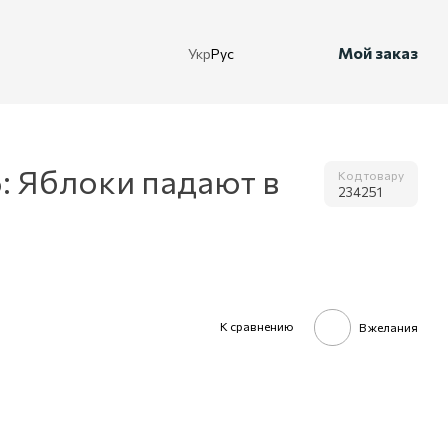
Мой заказ
Укр
Рус
: Яблоки падают в
Код товару
234251
К сравнению
В желания