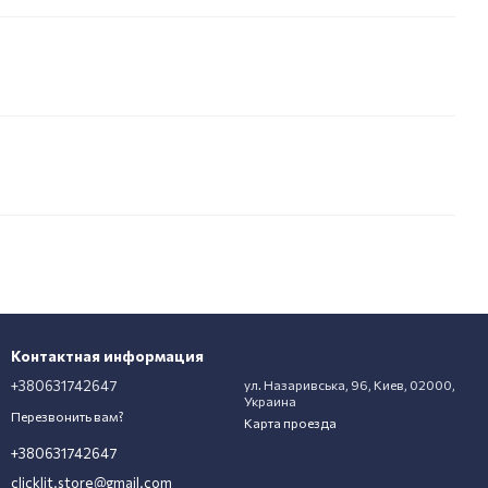
Контактная информация
+380631742647
ул. Назаривська, 96, Киев, 02000,
Украина
Перезвонить вам?
Карта проезда
+380631742647
clicklit.store@gmail.com