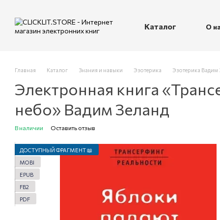
Перейти к основному контенту
Каталог
О н
П
Главная
Каталог
Знания и навыки
Эзотерика
Эзотерика Вадим 
Электронная книга «Трансе
небо» Вадим Зеланд
В наличии
Оставить отзыв
ДОСТУПНЫЙ ФРАГМЕНТ 📖
MOBI
EPUB
FB2
PDF