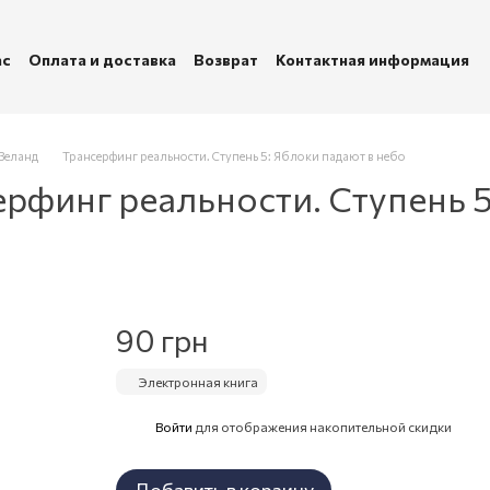
ас
Оплата и доставка
Возврат
Контактная информация
убличная оферта
Политика конфиденциальности
Зеланд
Трансерфинг реальности. Ступень 5: Яблоки падают в небо
рфинг реальности. Ступень 5
90 грн
Электронная книга
Войти
для отображения накопительной скидки
%