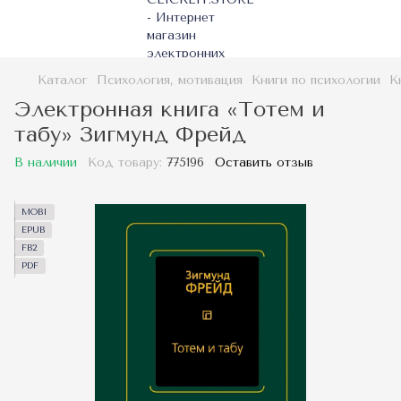
Каталог
Психология, мотивация
Книги по психологии
К
Электронная книга «Тотем и
табу» Зигмунд Фрейд
В наличии
Код товару:
775196
Оставить отзыв
MOBI
EPUB
FB2
PDF