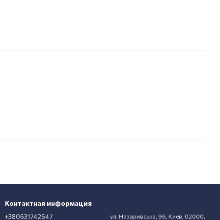
Контактная информация
+380631742647
ул. Назаривська, 96, Киев, 02000,