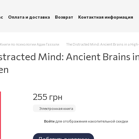
ас
Оплата и доставка
Возврат
Контактная информация
убличная оферта
Политика конфиденциальности
Книги по психологии Адам Газзали
The Distracted Mind: Ancient Brains in a Hig
racted Mind: Ancient Brains i
en
255 грн
Электронная книга
Войти
для отображения накопительной скидки
%