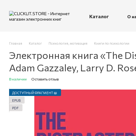
Перейти к основному контенту
Каталог
О н
П
Главная
Каталог
Психология, мотивация
Книги по психологии
Электронная книга «The Dist
Adam Gazzaley, Larry D. Ros
В наличии
Оставить отзыв
ДОСТУПНЫЙ ФРАГМЕНТ 📖
EPUB
PDF