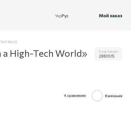
Мой заказ
Укр
Рус
h-Tech World
n a High-Tech World»
Код товару
2880515
К сравнению
В желания