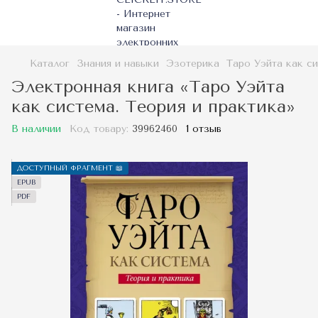
Каталог
Знания и навыки
Эзотерика
Таро Уэйта как си
Электронная книга «Таро Уэйта
как система. Теория и практика»
В наличии
Код товару:
39962460
1 отзыв
ДОСТУПНЫЙ ФРАГМЕНТ 📖
EPUB
PDF