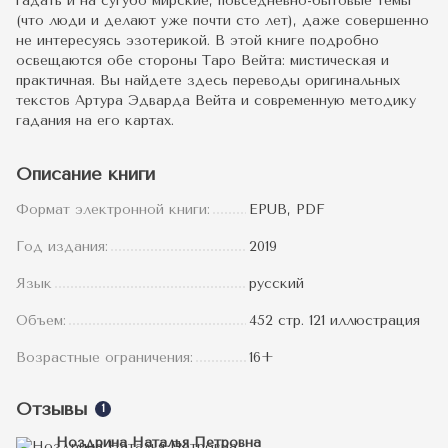
гадать и на сугубо мирские, повседневно-бытовые темы
(что люди и делают уже почти сто лет), даже совершенно
не интересуясь эзотерикой. В этой книге подробно
освещаются обе стороны Таро Вейта: мистическая и
практичная. Вы найдете здесь переводы оригинальных
текстов Артура Эдварда Вейта и современную методику
гадания на его картах.
Описание книги
Формат электронной книги:
EPUB, PDF
Год издания:
2019
Язык
русский
Объем:
452 стр. 121 иллюстрация
Возрастные ограничения:
16+
Отзывы
1
Ноздрина Наталья Петровна